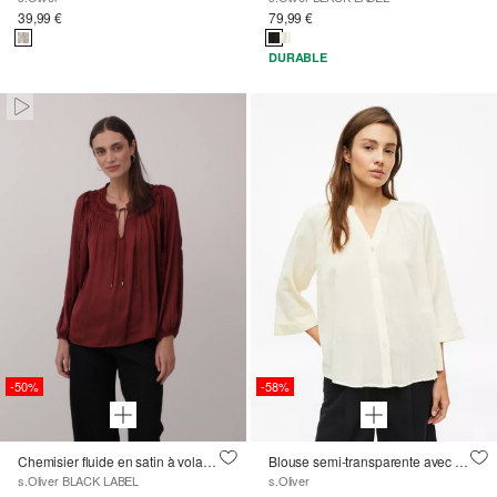
39,99 €
79,99 €
DURABLE
Paused • Muted
-50%
-58%
Chemisier fluide en satin à volants
Blouse semi-transparente avec structure
s.Oliver BLACK LABEL
s.Oliver