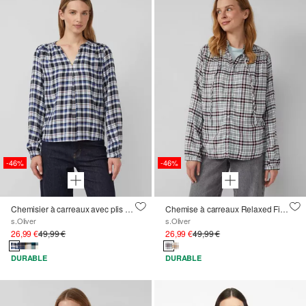
-46%
-46%
Chemisier à carreaux avec plis et poignets élastiques
Chemise à carreaux Relaxed Fit avec col à volants
s.Oliver
s.Oliver
26,99 €
49,99 €
26,99 €
49,99 €
DURABLE
DURABLE