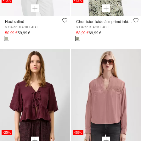
-15%
-15%
Haut satiné
Chemisier fluide à imprimé intégral et découpes
s.Oliver BLACK LABEL
s.Oliver BLACK LABEL
50,99 €
59,99 €
58,99 €
69,99 €
-25%
-50%