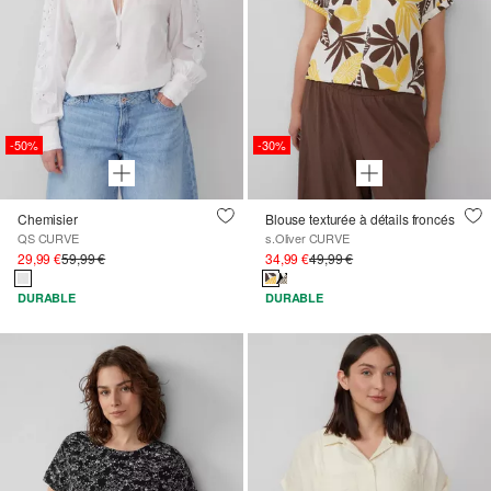
-50%
-30%
Chemisier
Blouse texturée à détails froncés
QS CURVE
s.Oliver CURVE
29,99 €
59,99 €
34,99 €
49,99 €
DURABLE
DURABLE