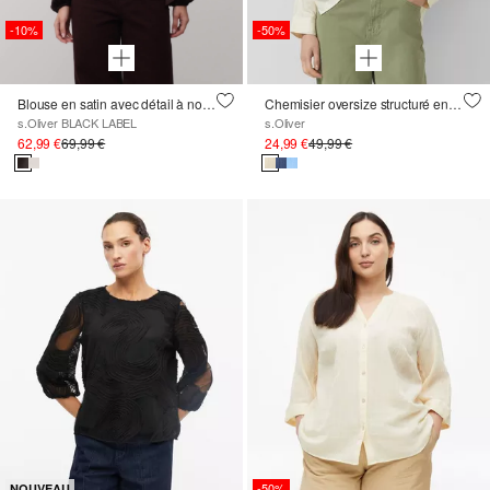
-10%
-50%
Blouse en satin avec détail à nouer à la base
Chemisier oversize structuré en mélange de viscose
s.Oliver BLACK LABEL
s.Oliver
62,99 €
69,99 €
24,99 €
49,99 €
-50%
NOUVEAU