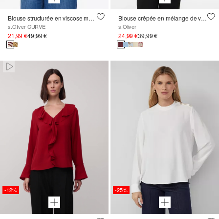
Blouse structurée en viscose mélangée avec un imprimé all-over
Blouse crêpée en mélange de viscose
s.Oliver CURVE
s.Oliver
21,99 €
49,99 €
24,99 €
39,99 €
Paused • Muted
-12%
-25%