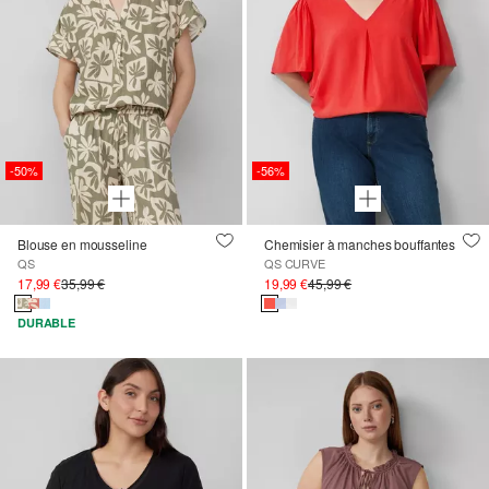
-50%
-56%
Blouse en mousseline
Chemisier à manches bouffantes
QS
QS CURVE
17,99 €
35,99 €
19,99 €
45,99 €
DURABLE