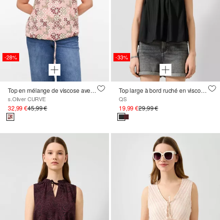
-28%
-33%
Top en mélange de viscose avec taille réglable
Top large à bord ruché en viscose mélangée
s.Oliver CURVE
QS
32,99 €
45,99 €
19,99 €
29,99 €