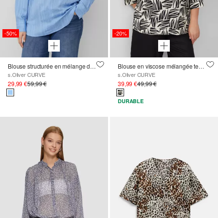
-50%
-20%
Blouse structurée en mélange de viscose, coupe décontractée
Blouse en viscose mélangée texturée, à imprimé
s.Oliver CURVE
s.Oliver CURVE
29,99 €
59,99 €
39,99 €
49,99 €
DURABLE