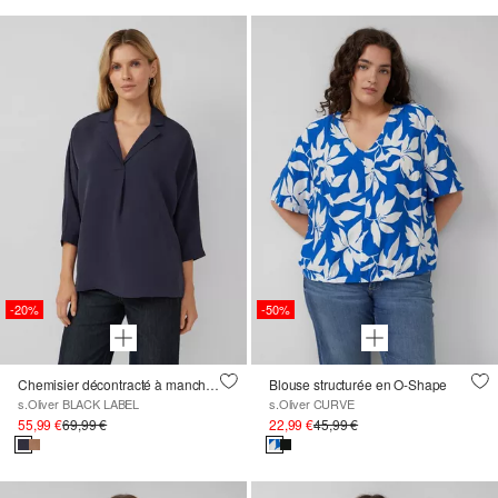
-20%
-50%
Chemisier décontracté à manches chauve-souris
Blouse structurée en O-Shape
s.Oliver BLACK LABEL
s.Oliver CURVE
55,99 €
69,99 €
22,99 €
45,99 €