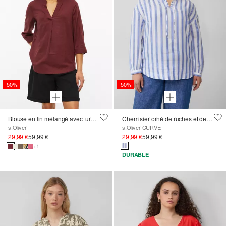
-50%
-50%
Blouse en lin mélangé avec turn-up
Chemisier orné de ruches et de fil brillant
s.Oliver
s.Oliver CURVE
29,99 €
59,99 €
29,99 €
59,99 €
+1
DURABLE