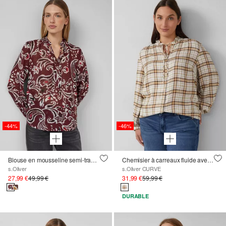
-44%
-46%
Blouse en mousseline semi-transparente avec imprimé all-over
Chemisier à carreaux fluide avec col ruché et liens à nouer
s.Oliver
s.Oliver CURVE
27,99 €
49,99 €
31,99 €
59,99 €
DURABLE