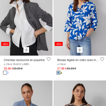
-42%
-44%
Chemise raccourcie en popeline
Blouse légère en coton avec manches chauve-souris
s.Oliver BLACK LABEL
s.Oliver
39,99 €
69,99 €
27,99 €
49,99 €