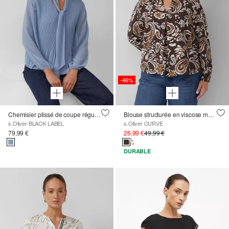
-46%
Chemisier plissé de coupe régulière avec col montant et ruban à nouer
Blouse structurée en viscose mélangée avec un imprimé all-over
s.Oliver BLACK LABEL
s.Oliver CURVE
79,99 €
26,99 €
49,99 €
DURABLE