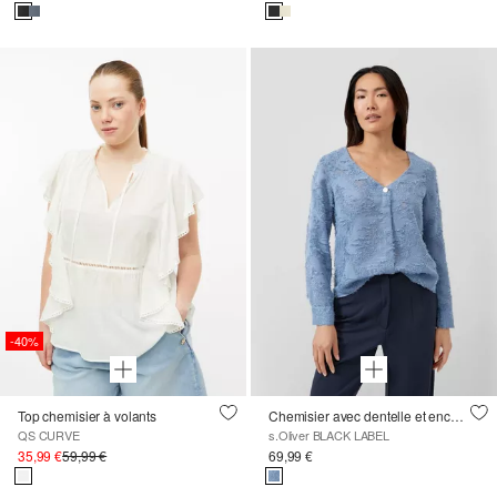
-40%
Top chemisier à volants
Chemisier avec dentelle et encolure en V
QS CURVE
s.Oliver BLACK LABEL
35,99 €
59,99 €
69,99 €