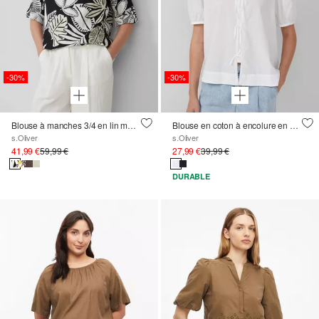
-30%
-30%
Blouse à manches 3/4 en lin mélangé
Blouse en coton à encolure en V et manches bouffantes
s.Oliver
s.Oliver
41,99 €
59,99 €
27,99 €
39,99 €
DURABLE