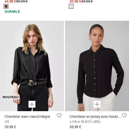
44,99 €
89,99 €
20,99 €
49,99 €
DURABLE
NOUVEAU
Chemisier avec nœud intégré
Chemisier en jersey avec boutons en nacre
QS
s.Oliver BLACK LABEL
39,99 €
69,99 €