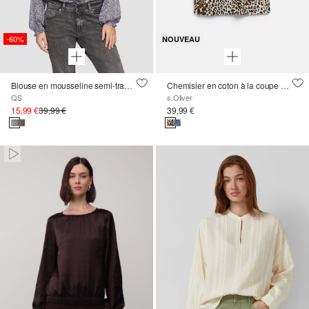
-60%
NOUVEAU
Blouse en mousseline semi-transparente à manches bouffantes
Chemisier en coton à la coupe décontractée
QS
s.Oliver
15,99 €
39,99 €
39,99 €
Paused • Muted