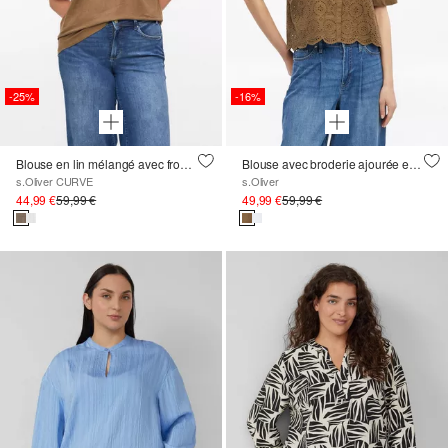
-25%
-16%
Blouse en lin mélangé avec fronces
Blouse avec broderie ajourée et manches ballon
s.Oliver CURVE
s.Oliver
44,99 €
59,99 €
49,99 €
59,99 €