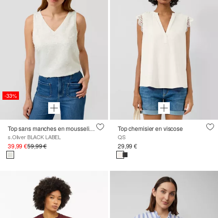
-33%
Top sans manches en mousseline de soie avec décolleté en V et motif floral
Top chemisier en viscose
s.Oliver BLACK LABEL
QS
39,99 €
59,99 €
29,99 €