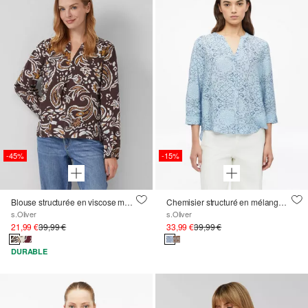
-45%
-15%
Blouse structurée en viscose mélangée avec un imprimé all-over
Chemisier structuré en mélange de viscose
s.Oliver
s.Oliver
21,99 €
39,99 €
33,99 €
39,99 €
DURABLE