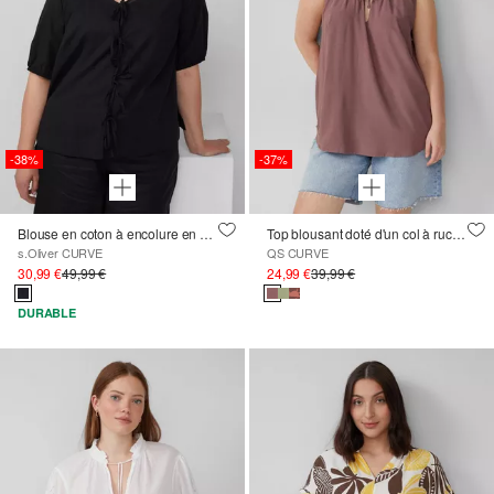
-38%
-37%
Blouse en coton à encolure en V et manches bouffantes
Top blousant doté d'un col à ruches
s.Oliver CURVE
QS CURVE
30,99 €
49,99 €
24,99 €
39,99 €
DURABLE