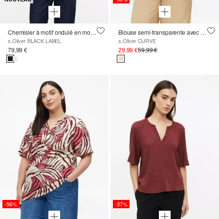
Chemisier à motif ondulé en mousseline
Blouse semi-transparente avec structure
s.Oliver BLACK LABEL
s.Oliver CURVE
79,99 €
29,99 €
59,99 €
-56%
-37%