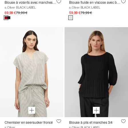
Blouse à volants avec manches longues et détails de manchettes
Blouse fluide en viscose avec boutons latéraux
s.Oliver BLACK LABEL
s.Oliver BLACK LABEL
69,99 €
79,99 €
59,99 €
79,99 €
Chemisier en seersucker froncé
Blouse à plis et manches 3/4
s.Oliver
s.Oliver BLACK LABEL