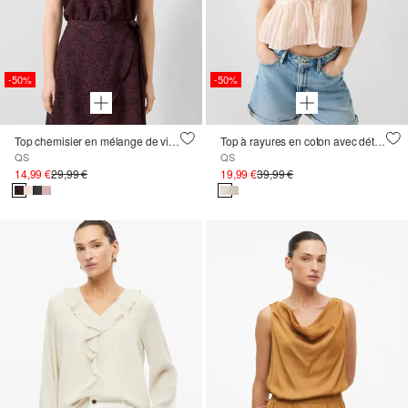
-50%
-50%
Top chemisier en mélange de viscose
Top à rayures en coton avec détail à nouer
QS
QS
14,99 €
29,99 €
19,99 €
39,99 €