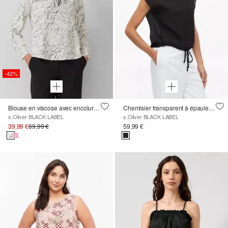
-42%
Blouse en viscose avec encolure en V et imprimé all-over
Chemisier transparent à épaules tombantes et cordon de serrage
s.Oliver BLACK LABEL
s.Oliver BLACK LABEL
39,99 €
69,99 €
59,99 €