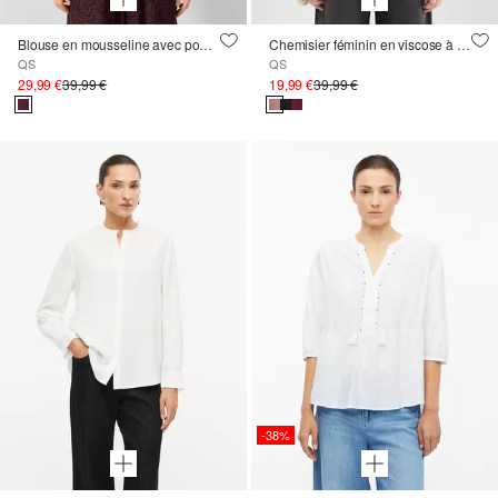
Blouse en mousseline avec pompon et manches ballon
Chemisier féminin en viscose à smocks
QS
QS
29,99 €
39,99 €
19,99 €
39,99 €
-38%