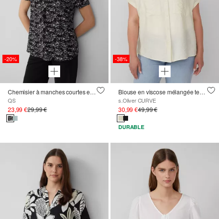
-20%
-38%
Chemisier à manches courtes en viscose
Blouse en viscose mélangée texturée avec poche plaquée
QS
s.Oliver CURVE
23,99 €
29,99 €
30,99 €
49,99 €
DURABLE