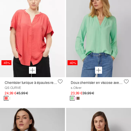
-45%
-40%
Chemisier tunique à épaules recoupées
Doux chemisier en viscose avec fronces
QS CURVE
s.Oliver
24,99 €
45,99 €
23,99 €
39,99 €