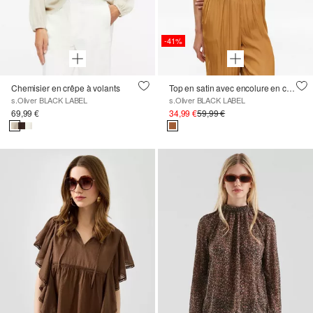
-41%
Chemisier en crêpe à volants
Top en satin avec encolure en cascade
s.Oliver BLACK LABEL
s.Oliver BLACK LABEL
69,99 €
34,99 €
59,99 €