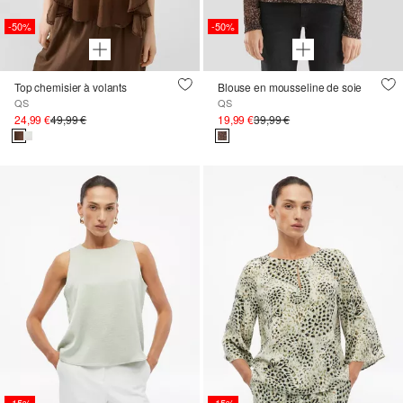
-50%
-50%
Top chemisier à volants
Blouse en mousseline de soie
QS
QS
24,99 €
49,99 €
19,99 €
39,99 €