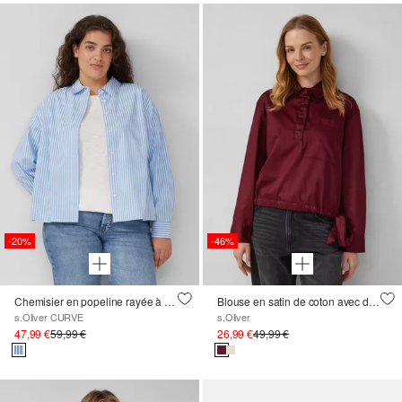
-20%
-46%
Chemisier en popeline rayée à la coupe trapue
Blouse en satin de coton avec détail à nouer à l'ourlet
s.Oliver CURVE
s.Oliver
47,99 €
59,99 €
26,99 €
49,99 €