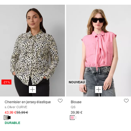
-21%
NOUVEAU
Chemisier en jersey élastique
Blouse
s.Oliver CURVE
QS
43,99 €
55,99 €
39,99 €
DURABLE