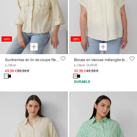
-44%
-38%
Surchemise en lin de coupe Relaxed Fit à manches ¾ larges
Blouse en viscose mélangée texturée avec poche plaquée
s.Oliver
s.Oliver CURVE
49,99 €
89,99 €
30,99 €
49,99 €
DURABLE