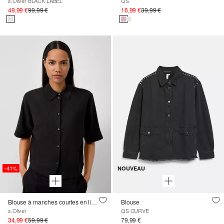
s.Oliver BLACK LABEL
QS
49,99 €
99,99 €
16,99 €
39,99 €
-41%
NOUVEAU
Blouse à manches courtes en lin mélangé
Blouse
s.Oliver
QS CURVE
34,99 €
59,99 €
79,99 €