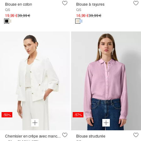
Blouse en coton
Blouse à rayures
QS
QS
19,99 €
39,99 €
16,99 €
39,99 €
-50%
-57%
Chemisier en crêpe avec manches 3/4
Blouse structurée