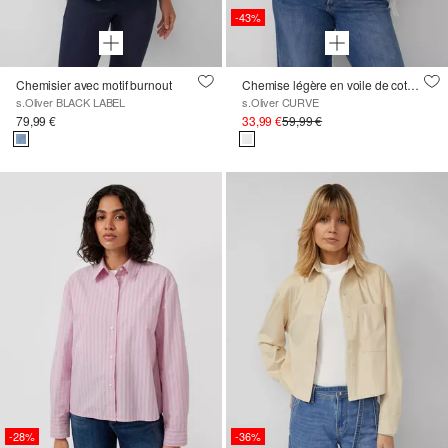
-43%
Chemisier avec motif burnout
Chemise légère en voile de coton avec détail de nœuds
s.Oliver BLACK LABEL
s.Oliver CURVE
79,99 €
33,99 €
59,99 €
-28%
-36%