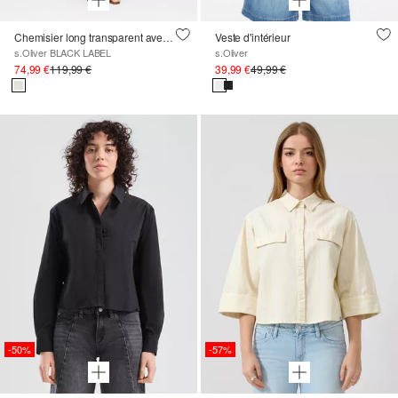
Chemisier long transparent avec broderies
Veste d'intérieur
s.Oliver BLACK LABEL
s.Oliver
74,99 €
119,99 €
39,99 €
49,99 €
-50%
-57%