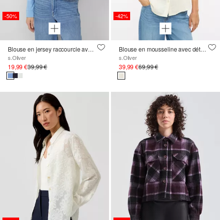
-50%
-42%
Blouse en jersey raccourcie avec élastique à l'arrière
Blouse en mousseline avec détails en dentelle
s.Oliver
s.Oliver
19,99 €
39,99 €
39,99 €
69,99 €