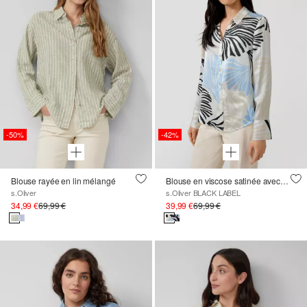
-50%
-42%
Blouse rayée en lin mélangé
Blouse en viscose satinée avec imprimé all-over et manchettes
s.Oliver
s.Oliver BLACK LABEL
34,99 €
69,99 €
39,99 €
69,99 €