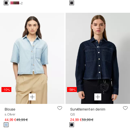
+2
-10%
-58%
Blouse
Survêtement en denim
s.Oliver
QS
44,99 €
49,99 €
24,99 €
59,99 €