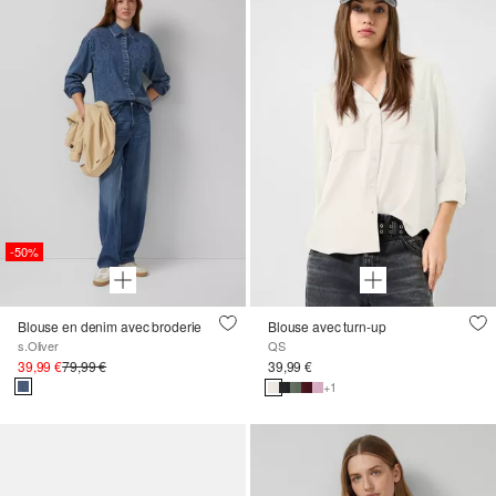
-50%
Blouse en denim avec broderie
Blouse avec turn-up
s.Oliver
QS
39,99 €
79,99 €
39,99 €
+1