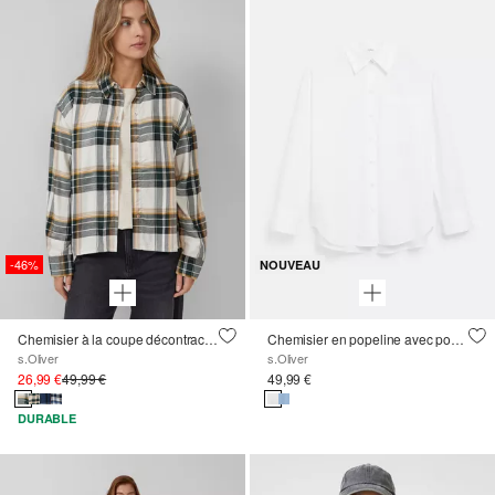
-46%
NOUVEAU
Chemisier à la coupe décontractée avec fronces dans le dos
Chemisier en popeline avec poche poitrine
s.Oliver
s.Oliver
26,99 €
49,99 €
49,99 €
DURABLE