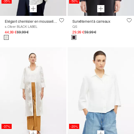
-35%
-50%
Elégant chemisier en mousseline de soie avec motif floral
Survêtement à carreaux
s.Oliver BLACK LABEL
QS
44,99 €
69,99 €
29,99 €
59,99 €
-37%
-20%