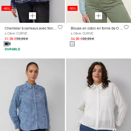
-46%
-50%
Chemisier à carreaux avec fronces dans le dos
Blouse en coton en forme de O avec broderie
s.Oliver CURVE
s.Oliver CURVE
31,99 €
59,99 €
34,99 €
69,99 €
DURABLE