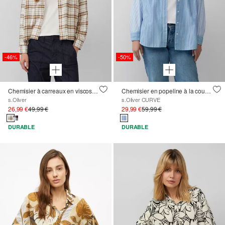
-46%
-50%
Chemisier à carreaux en viscose mélangée avec fronces
Chemisier en popeline à la coupe décontractée et aux rayures mélangées
s.Oliver
s.Oliver CURVE
26,99 €
49,99 €
29,99 €
59,99 €
DURABLE
DURABLE