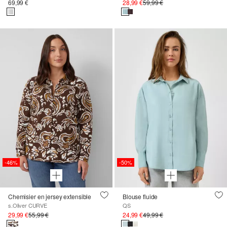
69,99 €
28,99 €
59,99 €
-46%
-50%
Chemisier en jersey extensible
Blouse fluide
s.Oliver CURVE
QS
29,99 €
55,99 €
24,99 €
49,99 €