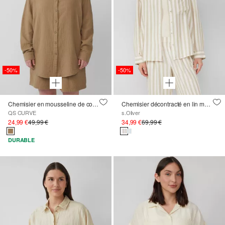
-50%
-50%
Chemisier en mousseline de coupe oversize
Chemisier décontracté en lin mélangé
QS CURVE
s.Oliver
24,99 €
49,99 €
34,99 €
69,99 €
DURABLE