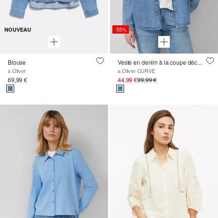
-55%
NOUVEAU
Blouse
Veste en denim à la coupe décontractée avec col chemise
s.Oliver
s.Oliver CURVE
69,99 €
44,99 €
99,99 €