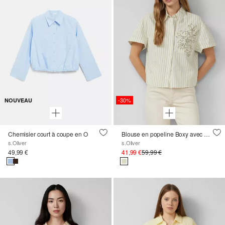
-30%
NOUVEAU
Chemisier court à coupe en O
Blouse en popeline Boxy avec détails scintillants
s.Oliver
s.Oliver
49,99 €
41,99 €
59,99 €