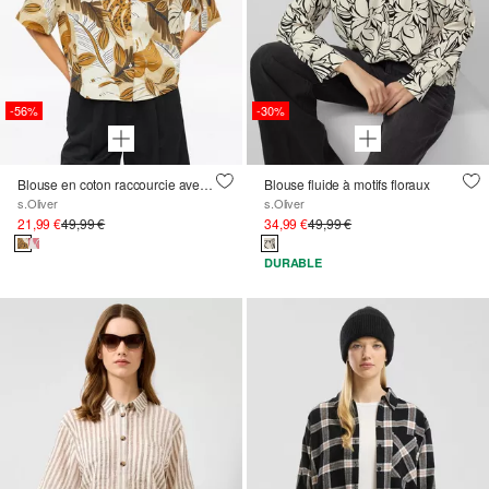
-56%
-30%
Blouse en coton raccourcie avec manches chauve-souris
Blouse fluide à motifs floraux
s.Oliver
s.Oliver
21,99 €
49,99 €
34,99 €
49,99 €
DURABLE