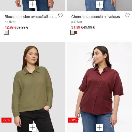
Blouse en coton avec détail au dos
Chemise raccourcie en velours
s.Oliver
s.Oliver
42,99 €
59,99 €
31,99 €
49,99 €
-50%
-50%