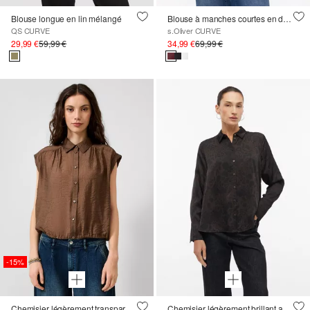
Blouse longue en lin mélangé
Blouse à manches courtes en doux mélange de lin
QS CURVE
s.Oliver CURVE
29,99 €
59,99 €
34,99 €
69,99 €
-15%
Chemisier légèrement transparent en mélange de viscose
Chemisier légèrement brillant avec des plis