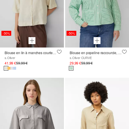
-30%
-50%
Blouse en lin à manches courtes, coupe décontractée
Blouse en popeline raccourcie, coupe décontractée
s.Oliver
s.Oliver CURVE
41,99 €
59,99 €
29,99 €
59,99 €