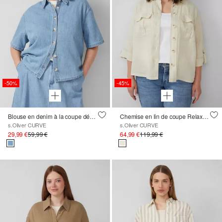
-50%
-45%
Blouse en denim à la coupe décontractée
Chemise en lin de coupe Relaxed Fit à larges manches ¾
s.Oliver CURVE
s.Oliver CURVE
29,99 €
59,99 €
64,99 €
119,99 €