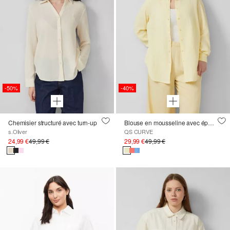
-50%
-40%
Chemisier structuré avec turn-up
Blouse en mousseline avec épaules recoupées
s.Oliver
QS CURVE
24,99 €
49,99 €
29,99 €
49,99 €