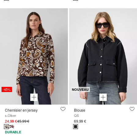
-45%
NOUVEAU
Chemisier en jersey
Blouse
s.Oliver
QS
24,99 €
45,99 €
69,99 €
DURABLE