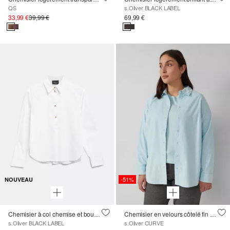
QS
s.Oliver BLACK LABEL
33,99 €
39,99 €
69,99 €
-51%
NOUVEAU
Chemisier à col chemise et boutons décoratifs
Chemisier en velours côtelé fin avec col chemise
s.Oliver BLACK LABEL
s.Oliver CURVE