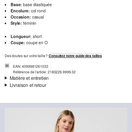
Base:
base élastiquée
Encolure:
col rond
Occasion:
casual
Style:
féminin
Longueur:
short
Coupe:
coupe en O
Des doutes sur votre taille ?
Consultez notre guide des tailles
EAN: 4099981261032
Référence de l'article: 2180226.9999.32
Matière et entretien
Livraison et retour
Matière:
tissu
Informations sur l'expédition
Propriété:
léger
Doublure:
doublure en jersey
Ta commande sera expédiée par bpost dans un délai de 3 à 5
Matière:
Polyester
jours ouvrables. Pour une livraison standard, les frais d'expédition
s'élèvent à 4,95 €.