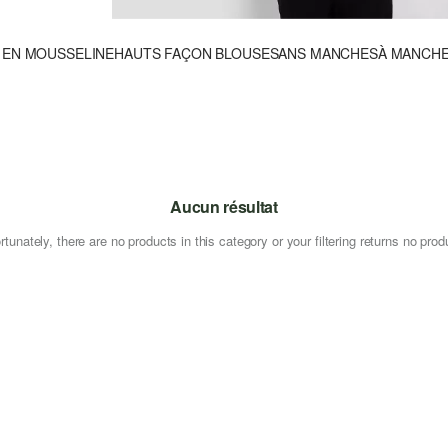
 EN MOUSSELINE
HAUTS FAÇON BLOUSE
SANS MANCHES
À MANCH
Aucun résultat
rtunately, there are no products in this category or your filtering returns no prod