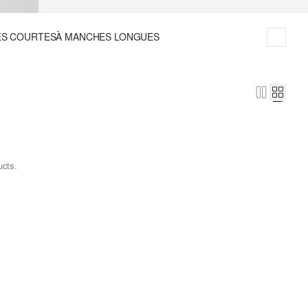
ES COURTES
À MANCHES LONGUES
ucts.