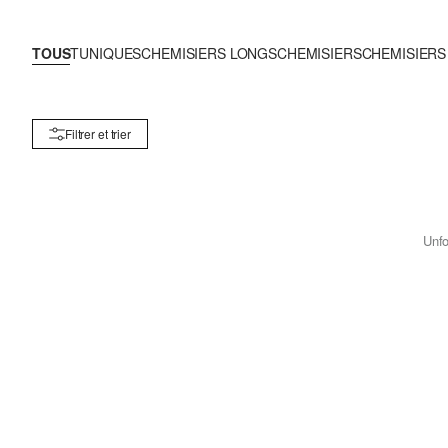
TOUS
TUNIQUES
CHEMISIERS LONGS
CHEMISIERS
CHEMISIERS
Filtrer et trier
Unfo