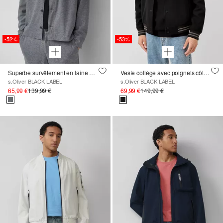
-52%
-53%
Superbe survêtement en laine mélangée avec bords ouverts
Veste collège avec poignets côtelés et patch logo
s.Oliver BLACK LABEL
s.Oliver BLACK LABEL
65,99 €
139,99 €
69,99 €
149,99 €