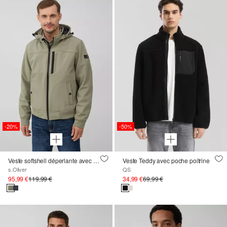
-20%
-50%
Veste softshell déperlante avec capuche amovible
Veste Teddy avec poche poitrine
s.Oliver
QS
95,99 €
119,99 €
34,99 €
69,99 €