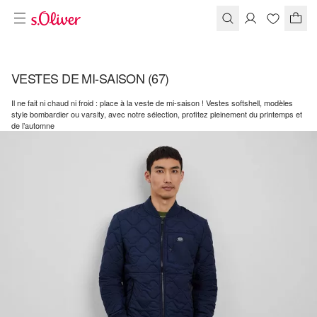
VESTES DE MI-SAISON
(67)
Il ne fait ni chaud ni froid : place à la veste de mi-saison ! Vestes softshell, modèles
style bombardier ou varsity, avec notre sélection, profitez pleinement du printemps et
de l’automne