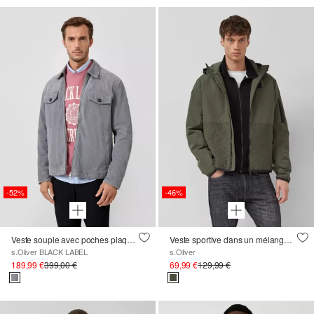
-52%
-46%
Veste souple avec poches plaquées sur la poitrine, 100% cuir
Veste sportive dans un mélange de tissus avec capuche réglable
s.Oliver BLACK LABEL
s.Oliver
189,99 €
399,00 €
69,99 €
129,99 €