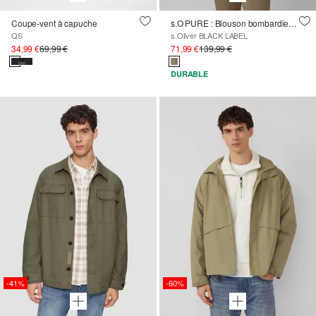
Coupe-vent à capuche
s.O PURE : Blouson bombardier en stretch mélangé
QS
s.Oliver BLACK LABEL
34,99 €
69,99 €
71,99 €
139,99 €
DURABLE
-41%
-60%