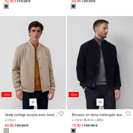
62,99 €
119,99 €
49,99 €
99,99 €
-10%
-53%
Veste collège souple avec broderie
Blouson en laine mélangée avec étiquette
s.Oliver
s.Oliver BLACK LABEL
89,99 €
99,99 €
79,99 €
169,99 €