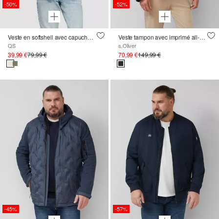
-50%
-52%
Veste en softshell avec capuche et poignets côtelés
Veste tampon avec imprimé all-over et col intérieur en velours côtelé
QS
s.Oliver
39,99 €
79,99 €
70,99 €
149,99 €
-45%
-57%