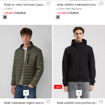
Parka en coton lavé avec capuche doublée de teddy
Veste utilitaire matelassée avec col montant
s.Oliver
s.Oliver Men Big Sizes
135,99 €
169,99 €
107,99 €
179,99 €
-20%
Veste matelassée légère avec détails contrastés sportifs ; Vision circulaire à 360
Veste softshell avec poches zippées