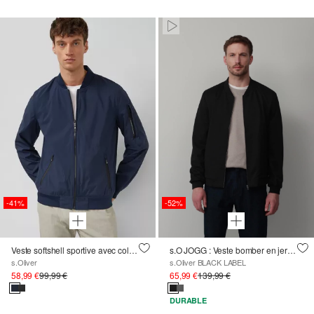
Paused • Muted
-41%
-52%
Veste softshell sportive avec col bombardier
s.O JOGG : Veste bomber en jersey extensible
s.Oliver
s.Oliver BLACK LABEL
58,99 €
99,99 €
65,99 €
139,99 €
DURABLE