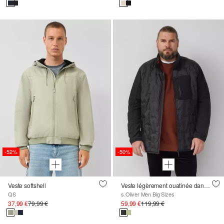
-52%
-50%
Veste softshell
Veste légèrement ouatinée dans un mélange de tissus avec des détails sportifs
QS
s.Oliver Men Big Sizes
37,99 €
79,99 €
59,99 €
119,99 €