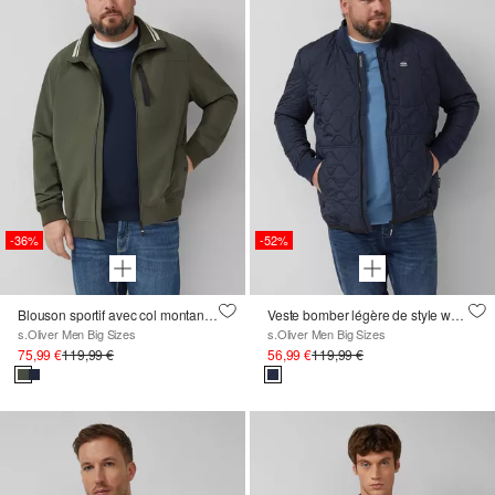
-36%
-52%
Blouson sportif avec col montant et bords-côtes
Veste bomber légère de style workwear
s.Oliver Men Big Sizes
s.Oliver Men Big Sizes
75,99 €
119,99 €
56,99 €
119,99 €