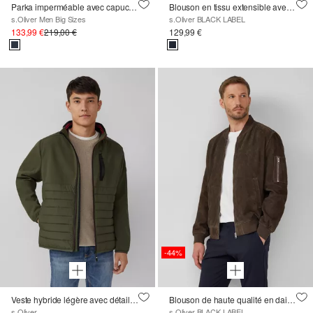
Parka imperméable avec capuche amovible et doublure en fausse fourrure
Blouson en tissu extensible avec fermeture à glissière
s.Oliver Men Big Sizes
s.Oliver BLACK LABEL
133,99 €
219,00 €
129,99 €
-44%
Veste hybride légère avec détails sportifs
Blouson de haute qualité en daim souple
s.Oliver
s.Oliver BLACK LABEL