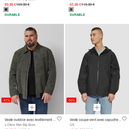
89,99 €
169,99 €
65,99 €
119,99 €
DURABLE
DURABLE
-47%
-50%
Veste outdoor avec revêtement et fermeture à glissière en métal
Veste coupe-vent avec capuche et impression au dos
s.Oliver Men Big Sizes
QS