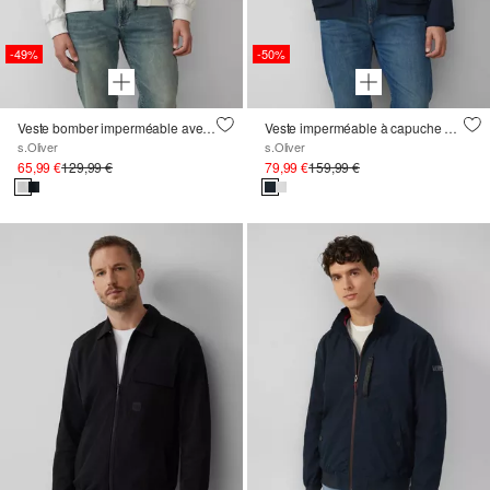
-49%
-50%
Veste bomber imperméable avec détail sur la manche
Veste imperméable à capuche et détail réfléchissant
s.Oliver
s.Oliver
65,99 €
129,99 €
79,99 €
159,99 €