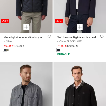
-53%
-44%
Veste hybride avec détails sportifs et capuche
Surchemise légère en tissu extensible
s.Oliver
s.Oliver BLACK LABEL
59,99 €
129,99 €
71,99 €
129,99 €
DURABLE