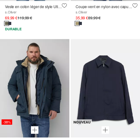
Veste en coton léger de style Utility
Coupe-vent en nylon avec capuche cachée
s.Oliver
s.Oliver
69,99 €
119,99 €
35,99 €
89,99 €
DURABLE
-38%
NOUVEAU