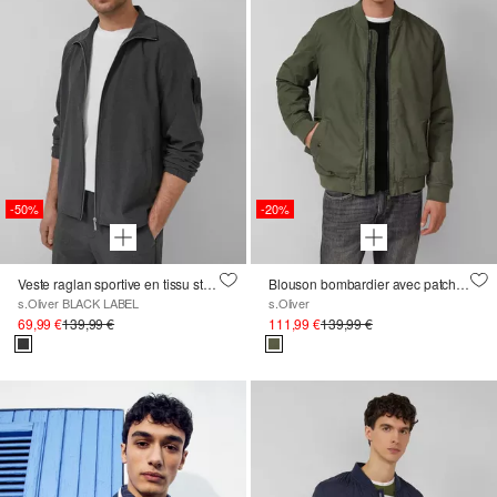
-50%
-20%
Veste raglan sportive en tissu stretch chiné
Blouson bombardier avec patchs d'étiquette et lavage
s.Oliver BLACK LABEL
s.Oliver
69,99 €
139,99 €
111,99 €
139,99 €