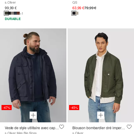
s.Oliver
QS
99,99 €
63,99 €
79,99 €
+1
DURABLE
-47%
-45%
Veste de style utilitaire avec capuche dans le col
Blouson bombardier ciré imperméable
s.Oliver Men Big Sizes
s.Oliver