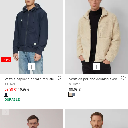
-41%
Veste à capuche en toile robuste
Veste en peluche doublée avec fermeture éclair
s.Oliver
s.Oliver
69,99 €
119,99 €
99,99 €
DURABLE
Paused • Muted