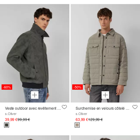
-60%
-50%
Veste outdoor avec revêtement et fermeture à glissière en métal
Surchemise en velours côtelé matelassé avec poches plaquées
s.Oliver
s.Oliver
39,99 €
99,99 €
63,99 €
129,99 €