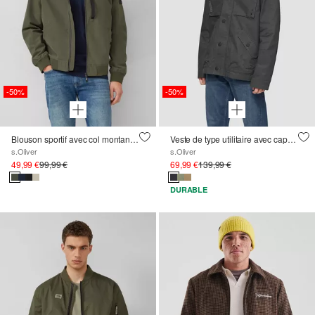
-50%
-50%
Blouson sportif avec col montant et bords-côtes
Veste de type utilitaire avec capuche dans le col
s.Oliver
s.Oliver
49,99 €
99,99 €
69,99 €
139,99 €
DURABLE