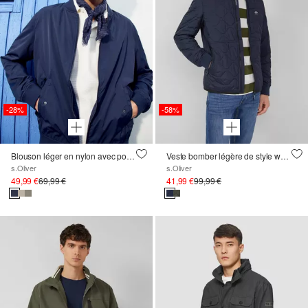
-28%
-58%
Blouson léger en nylon avec poches à rabat
Veste bomber légère de style workwear
s.Oliver
s.Oliver
49,99 €
69,99 €
41,99 €
99,99 €