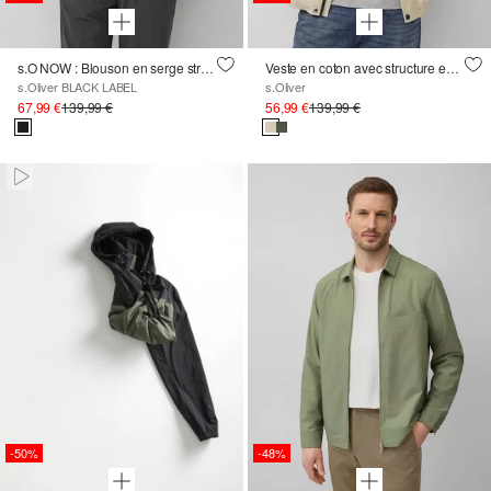
s.O NOW : Blouson en serge stretch
Veste en coton avec structure en sergé et poches plaquées
s.Oliver BLACK LABEL
s.Oliver
67,99 €
139,99 €
56,99 €
139,99 €
Paused • Muted
-50%
-48%