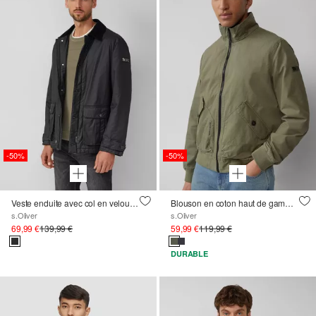
-50%
-50%
Veste enduite avec col en velours côtelé à la mode
Blouson en coton haut de gamme à détails contrastants
s.Oliver
s.Oliver
69,99 €
139,99 €
59,99 €
119,99 €
DURABLE