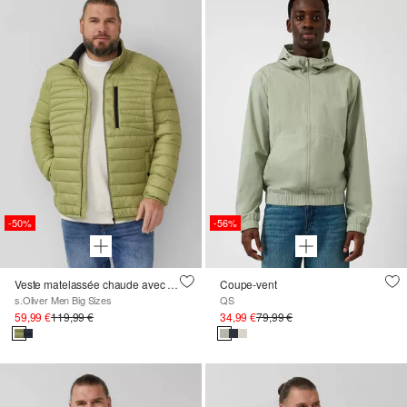
-50%
-56%
Veste matelassée chaude avec col montant et poche intérieure
Coupe-vent
s.Oliver Men Big Sizes
QS
59,99 €
119,99 €
34,99 €
79,99 €