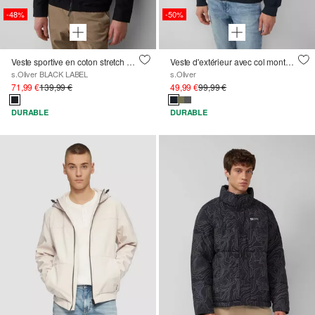
-48%
-50%
Veste sportive en coton stretch haut de gamme
Veste d'extérieur avec col montant et détails contrastés
s.Oliver BLACK LABEL
s.Oliver
71,99 €
139,99 €
49,99 €
99,99 €
DURABLE
DURABLE