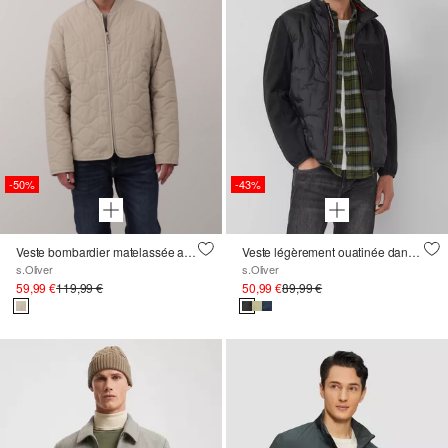
-50%
-43%
Veste bombardier matelassée avec doublure légère
Veste légèrement ouatinée dans un mélange de tissus avec des détails sportifs
s.Oliver
s.Oliver
59,99 €
119,99 €
50,99 €
89,99 €