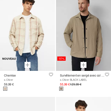
-57%
NOUVEAU
Chemise
Survêtement en sergé avec col à revers
s.Oliver
s.Oliver BLACK LABEL
59,99 €
55,99 €
129,99 €