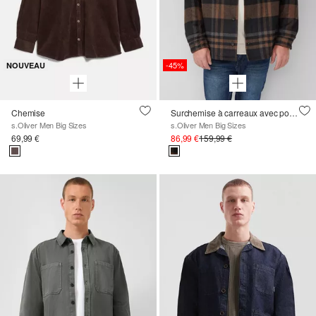
-45%
NOUVEAU
Chemise
Surchemise à carreaux avec poches fendues
s.Oliver Men Big Sizes
s.Oliver Men Big Sizes
69,99 €
86,99 €
159,99 €