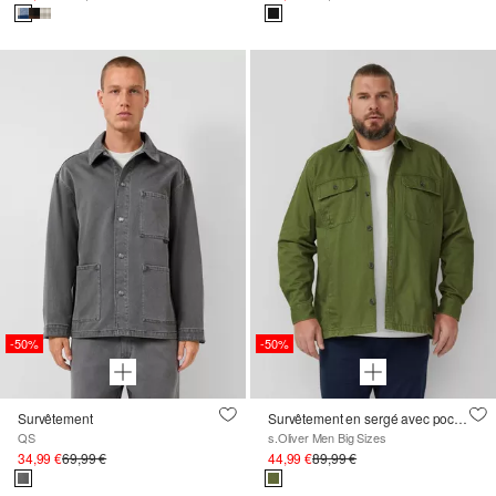
-50%
-50%
Survêtement
Survêtement en sergé avec poches latérales et délavage
QS
s.Oliver Men Big Sizes
34,99 €
69,99 €
44,99 €
89,99 €