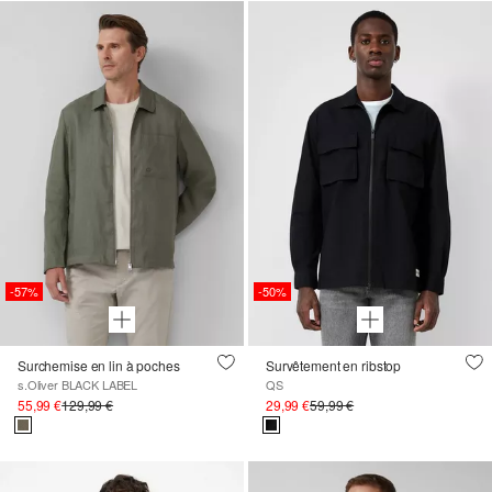
-57%
-50%
Surchemise en lin à poches
Survêtement en ribstop
s.Oliver BLACK LABEL
QS
55,99 €
129,99 €
29,99 €
59,99 €