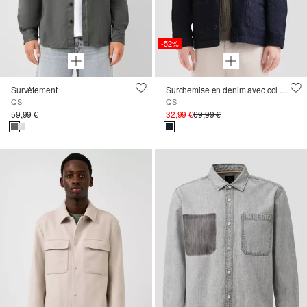
-52%
Survêtement
Surchemise en denim avec col en velours côtelé
QS
QS
59,99 €
32,99 €
69,99 €