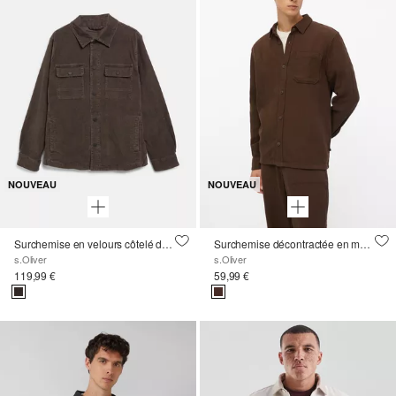
NOUVEAU
NOUVEAU
Surchemise en velours côtelé délavé avec poches poitrine
Surchemise décontractée en mousseline de coton
s.Oliver
s.Oliver
119,99 €
59,99 €