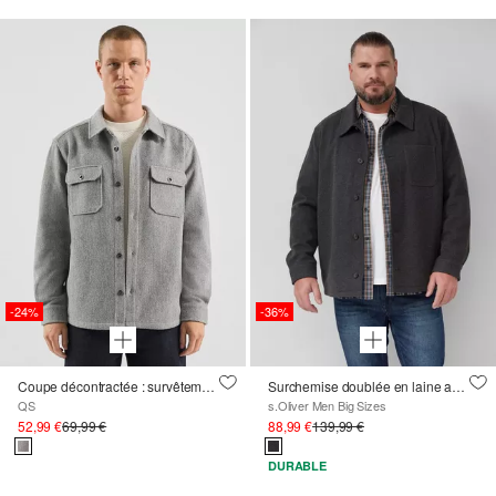
-24%
-36%
Coupe décontractée : survêtement
Surchemise doublée en laine avec poches fendues
QS
s.Oliver Men Big Sizes
52,99 €
69,99 €
88,99 €
139,99 €
DURABLE