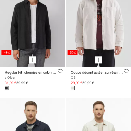
-46%
-50%
Regular Fit : chemise en coton à l'aspect laine mélangée
Coupe décontractée : survêtement
s.Oliver
QS
31,99 €
59,99 €
29,99 €
59,99 €