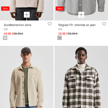
-50%
-50%
Survêtement en laine
Regular Fit : chemise en jean
QS
QS
49,99 €
99,99 €
29,99 €
59,99 €