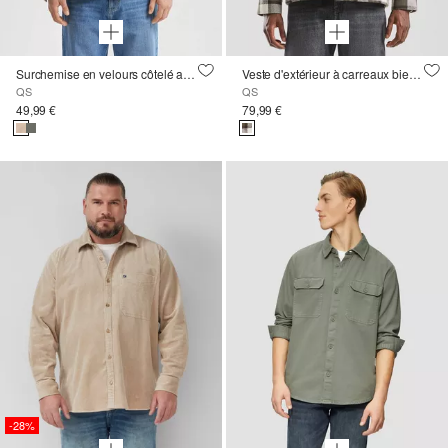
Surchemise en velours côtelé avec poches plaquées
Veste d'extérieur à carreaux bien chaude avec doublure peluche
QS
QS
49,99 €
79,99 €
-28%