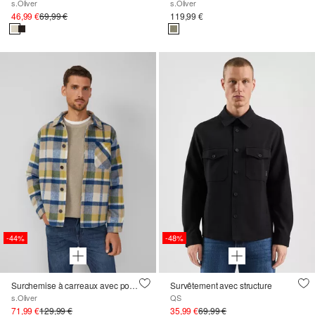
s.Oliver
s.Oliver
46,99 €
69,99 €
119,99 €
-44%
-48%
Surchemise à carreaux avec poches latérales fendues
Survêtement avec structure
s.Oliver
QS
71,99 €
129,99 €
35,99 €
69,99 €