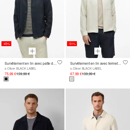
-45%
-51%
Survêtement en lin avec patte de boutonnage cachée
Survêtement en lin avec fermeture éclair
s.Oliver BLACK LABEL
s.Oliver BLACK LABEL
75,99 €
139,99 €
67,99 €
139,99 €