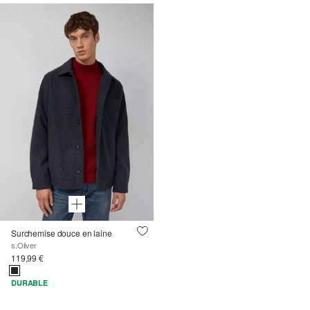
Surchemise douce en laine
s.Oliver
119,99 €
DURABLE