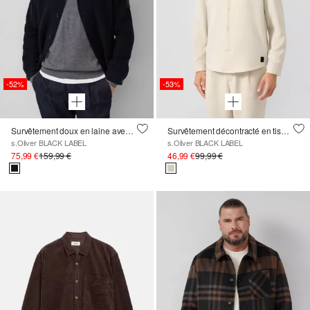
-52%
-53%
Survêtement doux en laine avec patch d'étiquette
Survêtement décontracté en tissu stretch
s.Oliver BLACK LABEL
s.Oliver BLACK LABEL
75,99 €
159,99 €
46,99 €
99,99 €