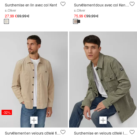
Surchemise en lin avec col Kent
Survêtement doux avec col Kent et poches poitrine plaquées
s.Oliver
s.Oliver
27,99 €
69,99 €
75,99 €
99,99 €
-32%
Survêtement en velours côtelé fin diagonal
Surchemise en velours côtelé lavé avec poches poitrine