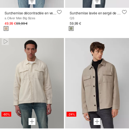
Surchemise décontractée en velours côtelé de coton extensible
Surchemise lavée en sergé de coton
s.Oliver Men Big Sizes
QS
49,99 €
69,99 €
59,99 €
Paused • Muted
-60%
-24%