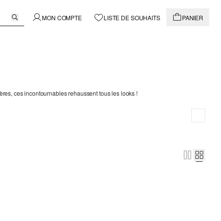
MON COMPTE
LISTE DE SOUHAITS
PANIER
res, ces incontournables rehaussent tous les looks !