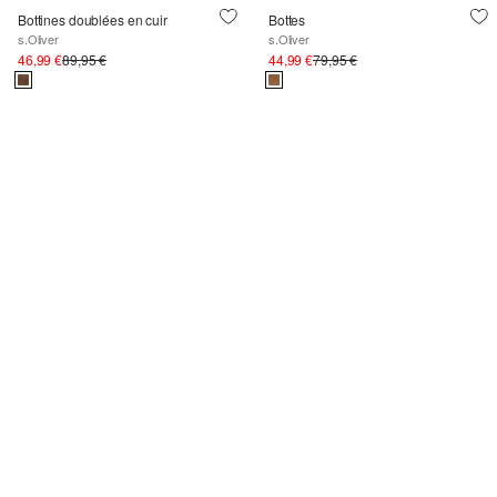
Bottines doublées en cuir
Bottes
s.Oliver
s.Oliver
46,99 €
89,95 €
44,99 €
79,95 €