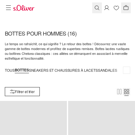
BOTTES POUR HOMMES
(16)
Le temps se rafraîchit, ce qui signifie ? Le retour des bottes ! Découvrez une vaste
gamme de bottes modernes et profitez de superbes remises. Bottes lacées rustiques
ou bottines Chelsea classiques : ces alliées se démarquent en associant à merveille
esthétique et fonctionnalité.
BOTTES
TOUS
SNEAKERS ET CHAUSSURES À LACETS
SANDALES
Filtrer et trier