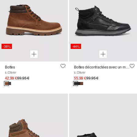
-38%
-44%
Bottes
Bottes décontractées avec un mélange de matériaux
s.Oliver
s.Oliver
42,99 €
69,95 €
55,99 €
99,95 €