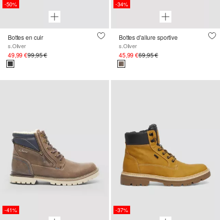
-50%
-34%
Bottes en cuir
Bottes d'allure sportive
s.Oliver
s.Oliver
49,99 €
99,95 €
45,99 €
69,95 €
-41%
-37%