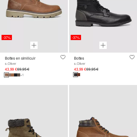
-37%
-37%
Bottes en similicuir
Bottes
s.Oliver
s.Oliver
43,99 €
69,95 €
43,99 €
69,95 €
+1