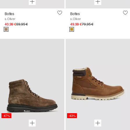
Bottes
Bottes
s.Oliver
s.Oliver
40,99 €
69,95 €
49,99 €
79,95 €
-47%
-43%