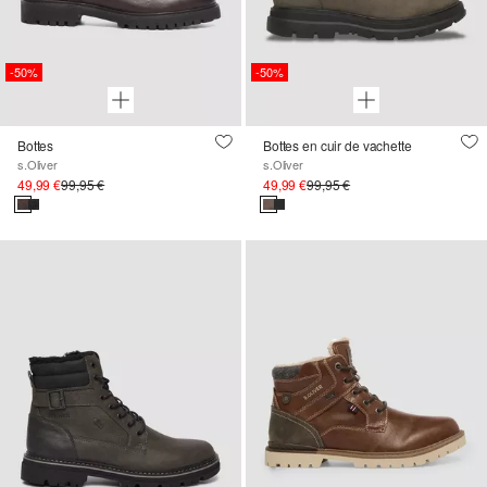
-50%
-50%
Bottes
Bottes en cuir de vachette
s.Oliver
s.Oliver
49,99 €
99,95 €
49,99 €
99,95 €