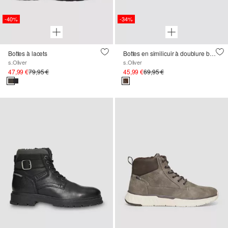
-40%
-34%
Bottes à lacets
Bottes en similicuir à doublure bien chaude
s.Oliver
s.Oliver
47,99 €
79,95 €
45,99 €
69,95 €