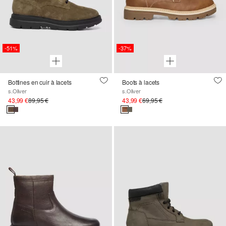
-51%
-37%
Bottines en cuir à lacets
Boots à lacets
s.Oliver
s.Oliver
43,99 €
89,95 €
43,99 €
69,95 €