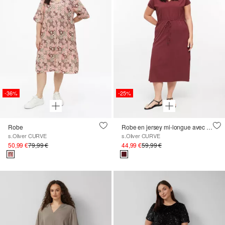
-36%
-25%
Robe
Robe en jersey mi-longue avec cordon de serrage
s.Oliver CURVE
s.Oliver CURVE
50,99 €
79,99 €
44,99 €
59,99 €