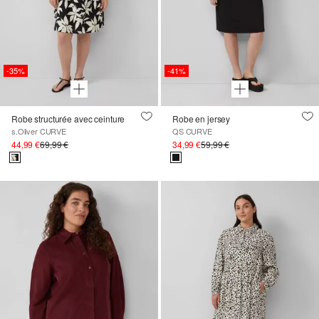
-35%
-41%
Robe structurée avec ceinture
Robe en jersey
s.Oliver CURVE
QS CURVE
44,99 €
69,99 €
34,99 €
59,99 €