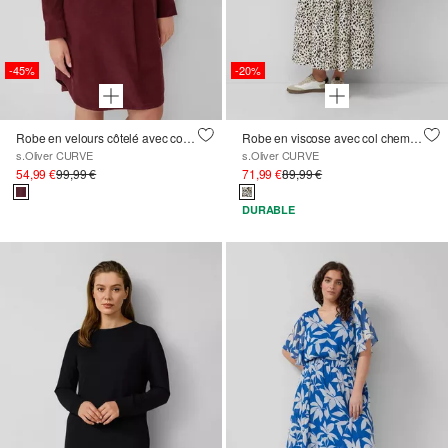
-45%
-20%
Robe en velours côtelé avec col chemise et poches fendues
Robe en viscose avec col chemise et fronces
s.Oliver CURVE
s.Oliver CURVE
54,99 €
99,99 €
71,99 €
89,99 €
DURABLE