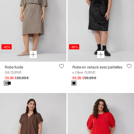
-42%
-30%
Robe fluide
Robe en velours avec paillettes
QS CURVE
s.Oliver CURVE
39,99 €
69,99 €
69,99 €
99,99 €