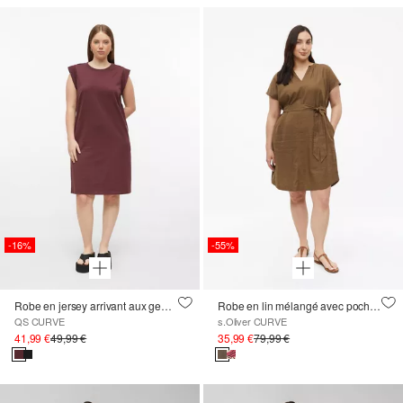
-16%
-55%
Robe en jersey arrivant aux genoux
Robe en lin mélangé avec poches
QS CURVE
s.Oliver CURVE
41,99 €
49,99 €
35,99 €
79,99 €