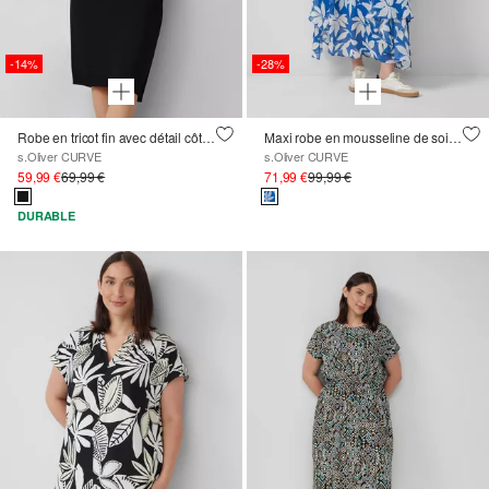
-14%
-28%
Robe en tricot fin avec détail côtelé sur le bras
Maxi robe en mousseline de soie avec taille smockée
s.Oliver CURVE
s.Oliver CURVE
59,99 €
69,99 €
71,99 €
99,99 €
DURABLE