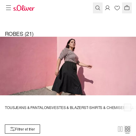
ROBES
(21)
TOUS
JEANS & PANTALONS
VESTES & BLAZERS
T-SHIRTS & CHEMISES
PULL
Filtrer et trier