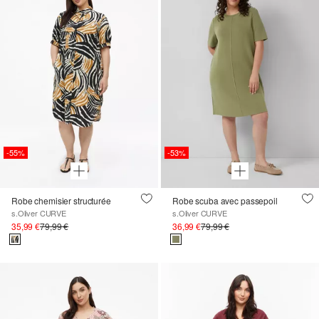
-55%
-53%
Robe chemisier structurée
Robe scuba avec passepoil
s.Oliver CURVE
s.Oliver CURVE
35,99 €
79,99 €
36,99 €
79,99 €