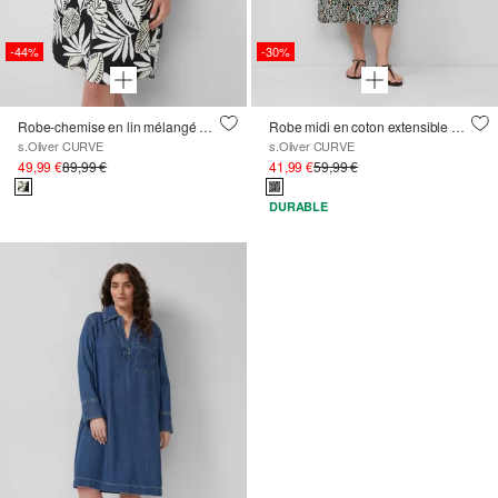
-44%
-30%
Robe-chemise en lin mélangé à poches fendues
Robe midi en coton extensible avec cordon de serrage à la taille
s.Oliver CURVE
s.Oliver CURVE
49,99 €
89,99 €
41,99 €
59,99 €
DURABLE