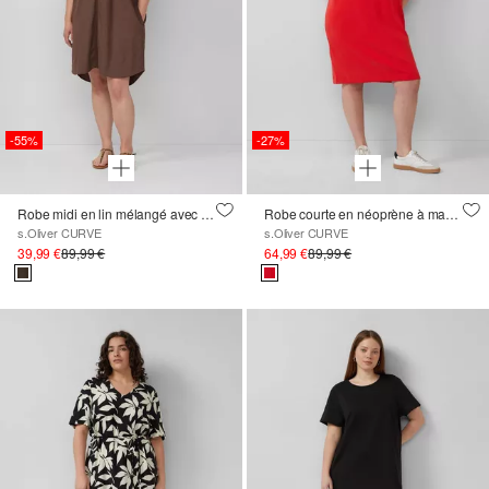
-55%
-27%
Robe midi en lin mélangé avec poches fendues
Robe courte en néoprène à manches bouffantes
s.Oliver CURVE
s.Oliver CURVE
39,99 €
89,99 €
64,99 €
89,99 €