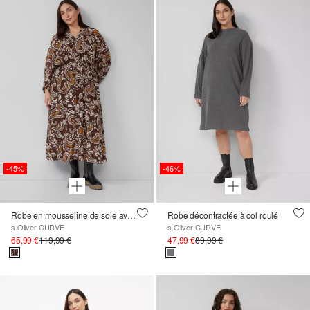
-45%
-46%
Robe en mousseline de soie avec fil à effet dans une coupe décontractée
Robe décontractée à col roulé
s.Oliver CURVE
s.Oliver CURVE
65,99 €
119,99 €
47,99 €
89,99 €