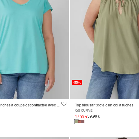
-55%
Chemise sans manches à coupe décontractée avec découpe et nœud
Top blousant doté d'un col à ruches
QS CURVE
17,99 €
39,99 €