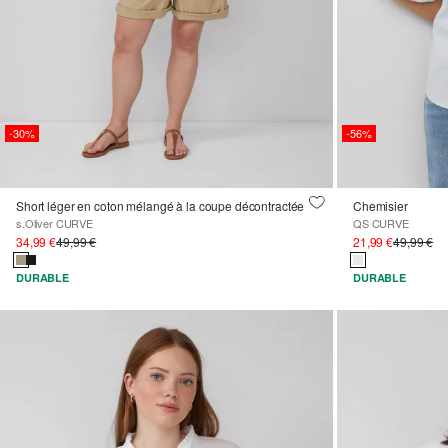
-30%
-56%
Short léger en coton mélangé à la coupe décontractée
Chemisier
s.Oliver CURVE
QS CURVE
34,99 €
49,99 €
21,99 €
49,99 €
DURABLE
DURABLE