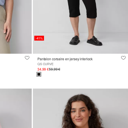
-41%
Pantalon corsaire en jersey interlock
QS CURVE
34,99 €
59,99 €