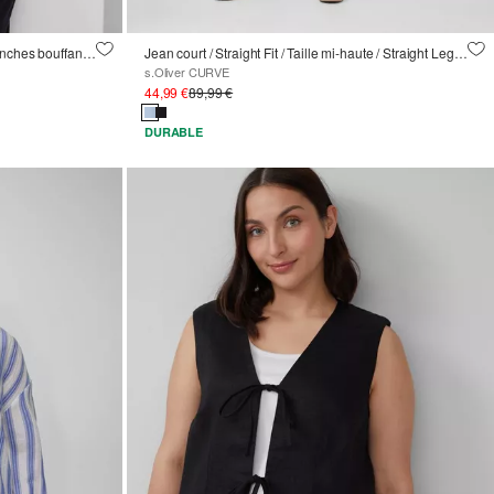
Blouse en coton à encolure en V et manches bouffantes
Jean court / Straight Fit / Taille mi-haute / Straight Leg / bord brut
s.Oliver CURVE
44,99 €
89,99 €
DURABLE