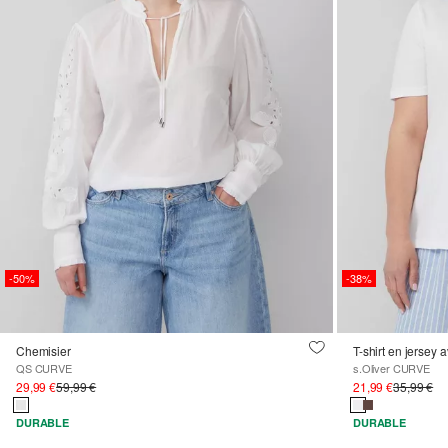
-50%
-38%
Chemisier
T-shirt en jersey a
QS CURVE
s.Oliver CURVE
29,99 €
59,99 €
21,99 €
35,99 €
DURABLE
DURABLE