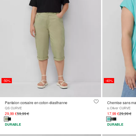
-50%
-40%
Pantalon corsaire en coton-élasthanne
QS CURVE
s.Oliver CURVE
29,99 €
59,99 €
17,99 €
29,99 €
DURABLE
DURABLE