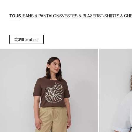
TOUS
JEANS & PANTALONS
VESTES & BLAZERS
T-SHIRTS & CH
Filtrer et trier