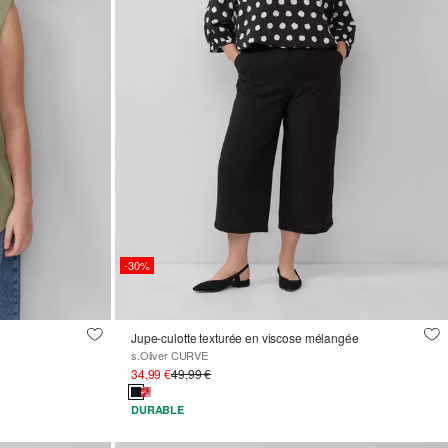
-30%
Jupe-culotte texturée en viscose mélangée
s.Oliver CURVE
34,99 €
49,99 €
DURABLE