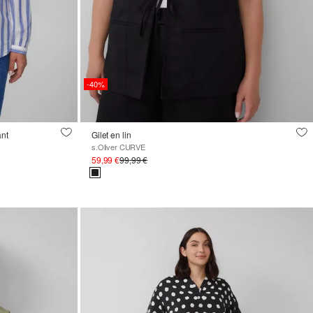
-40%
ant
Gilet en lin
s.Oliver CURVE
59,99 €
99,99 €