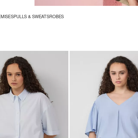
EMISES
PULLS & SWEATS
ROBES