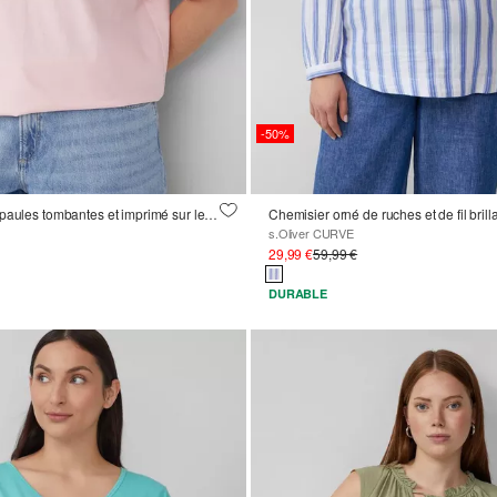
-50%
Haut en coton à épaules tombantes et imprimé sur le devant
Chemisier orné de ruches et de fil brill
s.Oliver CURVE
29,99 €
59,99 €
DURABLE