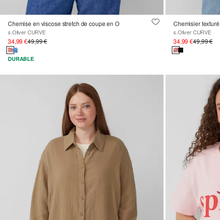
Chemise en viscose stretch de coupe en O
s.Oliver CURVE
s.Oliver CURVE
34,99 €
49,99 €
34,99 €
49,99 €
DURABLE