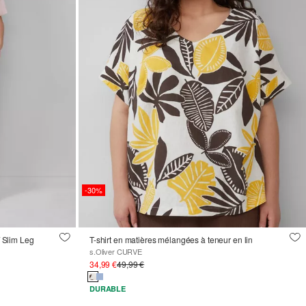
-30%
/ Slim Leg
T-shirt en matières mélangées à teneur en lin
s.Oliver CURVE
34,99 €
49,99 €
DURABLE