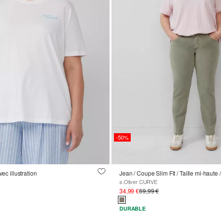
-50%
vec illustration
Jean / Coupe Slim Fit / Taille mi-haute 
s.Oliver CURVE
34,99 €
69,99 €
DURABLE