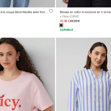
Chemisier texturé à la coupe décontractée avec fronces et manches raglan
s.Oliver CURVE
30,99 €
49,99 €
DURABLE