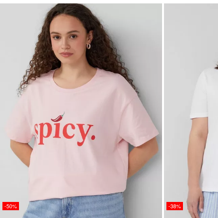
-50%
-38%