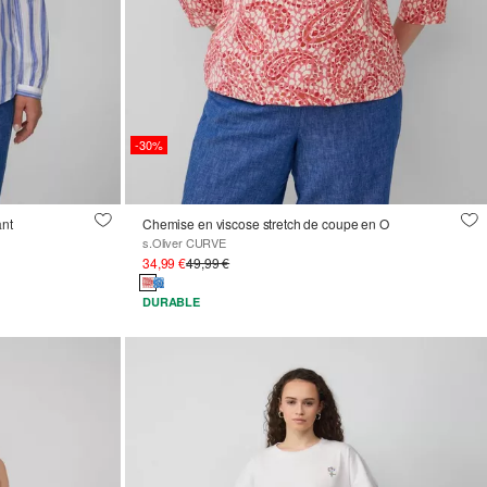
-30%
ant
Chemise en viscose stretch de coupe en O
s.Oliver CURVE
34,99 €
49,99 €
DURABLE