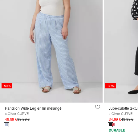
-50%
-30%
Pantalon Wide Leg en lin mélangé
Jupe-culotte text
s.Oliver CURVE
s.Oliver CURVE
49,99 €
99,99 €
34,99 €
49,99 €
DURABLE