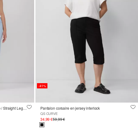
-41%
Jean court / Straight Fit / Taille mi-haute / Straight Leg / bord brut
Pantalon corsaire en jersey interlock
QS CURVE
34,99 €
59,99 €