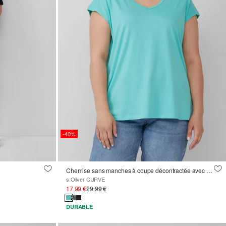
-40%
e
Chemise sans manches à coupe décontractée avec découpe et nœud
s.Oliver CURVE
17,99 €
29,99 €
DURABLE