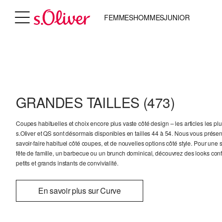
FEMMES
HOMMES
JUNIOR
GRANDES TAILLES
(473)
Coupes habituelles et choix encore plus vaste côté design – les articles les p
s.Oliver et QS sont désormais disponibles en tailles 44 à 54. Nous vous présen
savoir-faire habituel côté coupes, et de nouvelles options côté style. Pour une
fête de famille, un barbecue ou un brunch dominical, découvrez des looks conf
petits et grands instants de convivialité.
En savoir plus sur Curve