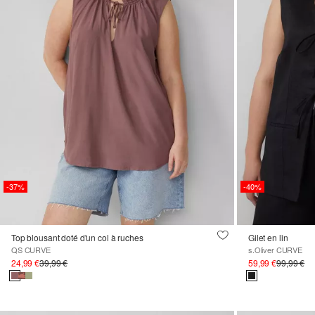
-37%
-40%
Top blousant doté d'un col à ruches
Gilet en lin
QS CURVE
s.Oliver CURVE
24,99 €
39,99 €
59,99 €
99,99 €