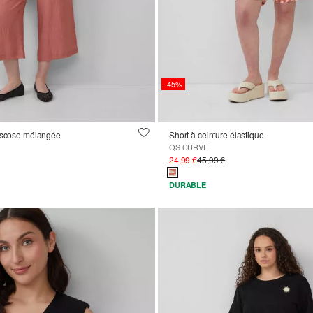
-45%
viscose mélangée
Short à ceinture élastique
QS CURVE
24,99 €
45,99 €
DURABLE