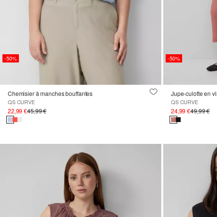
-50%
-50%
Chemisier à manches bouffantes
Jupe-culotte en 
QS CURVE
QS CURVE
22,99 €
45,99 €
24,99 €
49,99 €