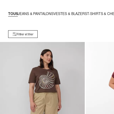
TOUS
JEANS & PANTALONS
VESTES & BLAZERS
T-SHIRTS & CH
Filtrer et trier