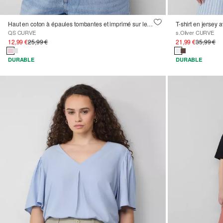
Haut en coton à épaules tombantes et imprimé sur le devant
T-shirt en jersey a
QS CURVE
s.Oliver CURVE
12,99 €
25,99 €
21,99 €
35,99 €
DURABLE
DURABLE