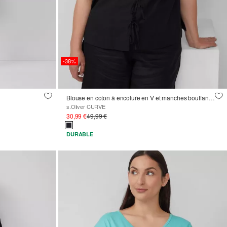
-38%
Blouse en coton à encolure en V et manches bouffantes
s.Oliver CURVE
30,99 €
49,99 €
DURABLE