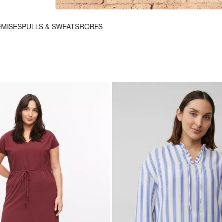
EMISES
PULLS & SWEATS
ROBES