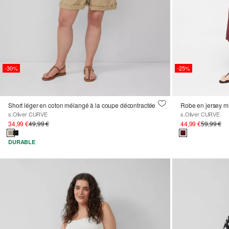
-30%
-25%
Short léger en coton mélangé à la coupe décontractée
Robe en jersey m
s.Oliver CURVE
s.Oliver CURVE
34,99 €
49,99 €
44,99 €
59,99 €
DURABLE