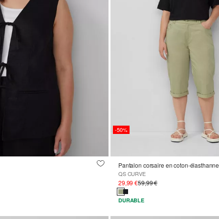
-50%
Pantalon corsaire en coton-élasthann
QS CURVE
29,99 €
59,99 €
DURABLE