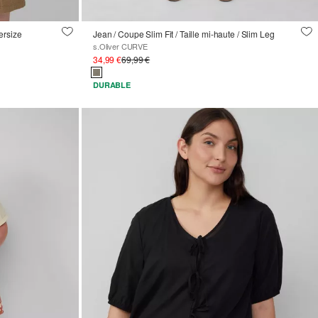
ersize
Jean / Coupe Slim Fit / Taille mi-haute / Slim Leg
s.Oliver CURVE
34,99 €
69,99 €
DURABLE