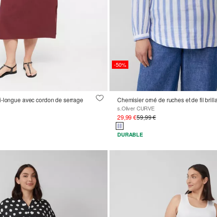
-50%
i-longue avec cordon de serrage
Chemisier orné de ruches et de fil brill
s.Oliver CURVE
29,99 €
59,99 €
DURABLE