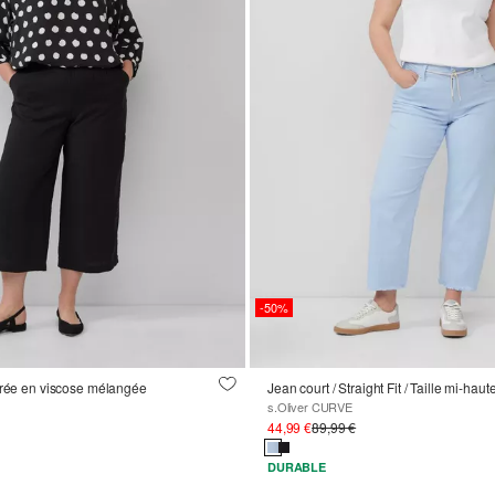
-50%
urée en viscose mélangée
s.Oliver CURVE
44,99 €
89,99 €
DURABLE