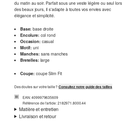
du matin au soir. Parfait sous une veste légère ou seul lors
des beaux jours, il s'adapte à toutes vos envies avec
élégance et simplicité.
Base:
base droite
Encolure:
col rond
Occasion:
casual
Motif:
uni
Manches:
sans manches
Bretelles:
large
Coupe:
coupe Slim Fit
Des doutes sur votre taille ?
Consultez notre guide des tailles
EAN: 4099979635609
Référence de l'article: 2182971.8000.44
Matière et entretien
Livraison et retour
Matière:
jersey
Informations sur l'expédition
Propriété:
doux, élastique