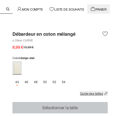
MON COMPTE
LISTE DE SOUHAITS
PANIER
Débardeur en coton mélangé
s.Oliver CURVE
8,99 €
15,99 €
Coloris
beige clair
44
46
48
50
52
54
SEULEMENT 1 EN STOCK
Guide des tailles
Sélectionner la taille