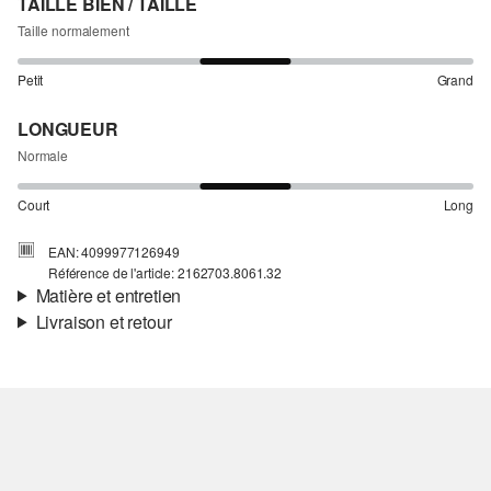
TAILLE BIEN / TAILLE
Taille normalement
Petit
Grand
LONGUEUR
Normale
Court
Long
EAN: 4099977126949
Référence de l'article: 2162703.8061.32
Matière et entretien
Livraison et retour
Matière:
Satin
Informations sur l'expédition
Doublure:
doublure en toile
Indice De Chaleur:
légèrement chaud
Ta commande sera expédiée par bpost dans un délai de 3 à 5
jours ouvrables. Pour une livraison standard, les frais d'expédition
s'élèvent à 4,95 €.