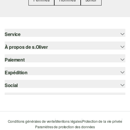
Service
À propos de s.Oliver
Aide - FAQ
Guide des tailles
Paiement
S'abonner à la Newsletter
Retours
s.Oliver Card
Expédition
Sur facture
Vêtements
s.Oliver Group
Carte de crédit
Social
bpost
Carrière
PayPal
instagram
Liste d'envies
Bancontact
facebook
Durabilité
Klarna
pinterest
Storefinder
Conditions générales de vente
Mentions légales
Protection de la vie privée
Le protocole de communication SSL
Paramètres de protection des données
youtube