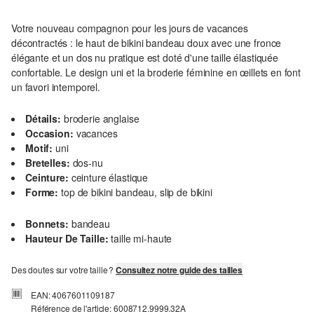
Votre nouveau compagnon pour les jours de vacances
décontractés : le haut de bikini bandeau doux avec une fronce
élégante et un dos nu pratique est doté d'une taille élastiquée
confortable. Le design uni et la broderie féminine en œillets en font
un favori intemporel.
Détails:
broderie anglaise
Occasion:
vacances
Motif:
uni
Bretelles:
dos-nu
Ceinture:
ceinture élastique
Forme:
top de bikini bandeau, slip de bikini
Bonnets:
bandeau
Hauteur De Taille:
taille mi-haute
Des doutes sur votre taille ?
Consultez notre guide des tailles
EAN: 4067601109187
Référence de l'article: 6008712.9999.32A