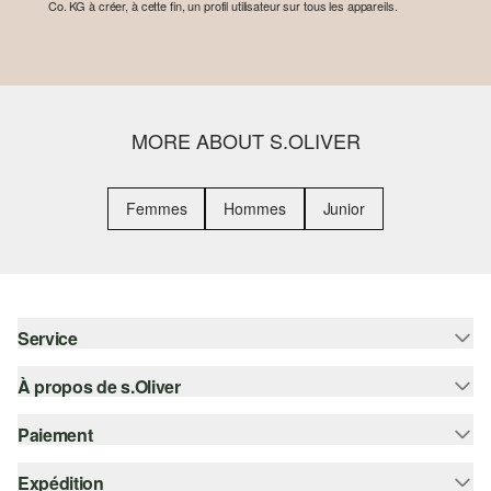
Co. KG à créer, à cette fin, un profil utilisateur sur tous les appareils.
MORE ABOUT S.OLIVER
Femmes
Hommes
Junior
Service
À propos de s.Oliver
Aide - FAQ
Guide des tailles
Paiement
S'abonner à la Newsletter
Retours
s.Oliver Card
Expédition
Sur facture