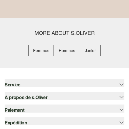
MORE ABOUT S.OLIVER
Femmes
Hommes
Junior
Service
À propos de s.Oliver
Aide - FAQ
Guide des tailles
Paiement
S'abonner à la Newsletter
Retours
s.Oliver Card
Expédition
Sur facture
Vêtements