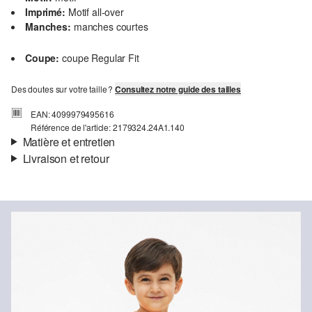
Imprimé:
Motif all-over
Manches:
manches courtes
Coupe:
coupe Regular Fit
Des doutes sur votre taille ?
Consultez notre guide des tailles
EAN: 4099979495616
Référence de l'article: 2179324.24A1.140
Matière et entretien
Livraison et retour
Matière:
jersey
Informations sur l'expédition
Propriété:
doux
Matière:
polyester mélangé
Ta commande sera expédiée par bpost dans un délai de 3 à 5
jours ouvrables. Pour une livraison standard, les frais d'expédition
s'élèvent à 4,95 €.
Retour
Tu peux nous renvoyer tes articles gratuitement dans un délai de