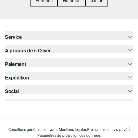
Femmes
Hommes
Junior
Service
À propos de s.Oliver
Aide - FAQ
Guide des tailles
Paiement
S'abonner à la Newsletter
Retours
s.Oliver Card
Expédition
Sur facture
Vêtements
s.Oliver Group
Carte de crédit
Social
bpost
Carrière
PayPal
instagram
Liste d'envies
Bancontact
facebook
Durabilité
Klarna
pinterest
Storefinder
Conditions générales de vente
Mentions légales
Protection de la vie privée
Le protocole de communication SSL
Paramètres de protection des données
youtube