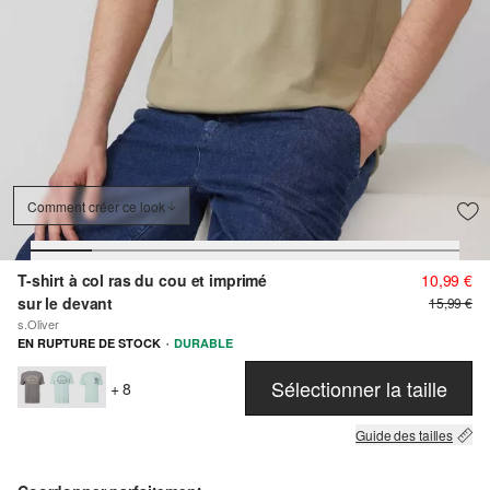
Comment créer ce look
T-shirt à col ras du cou et imprimé
10,99 €
sur le devant
15,99 €
s.Oliver
·
EN RUPTURE DE STOCK
DURABLE
Sélectionner la taille
+ 8
Guide des tailles