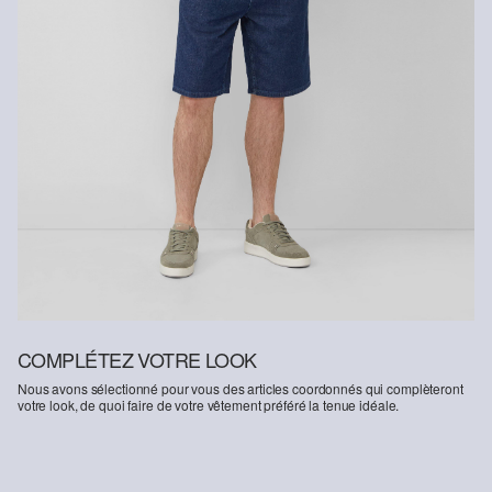
manière à économiser les ressources.
Soutien à Better Cotton
En choisissant nos produits en coton, vous soutenez notre
engagement envers la mission de Better Cotton visant à aider les
communautés à survivre et à prospérer, tout en protégeant et en
restaurant l’environnement. Better Cotton soutient les
communautés agricoles sur les plans social, environnemental et
économique en formant les agriculteurs aux méthodes de culture
plus durables. Ce produit est issu d’un système de bilan massique
et peut donc ne pas contenir de coton Better Cotton.
Retrouvez plus d’informations sur nos pages consacrées aux
questions de responsabilité.
COMPLÉTEZ VOTRE LOOK
Nous avons sélectionné pour vous des articles coordonnés qui complèteront
votre look, de quoi faire de votre vêtement préféré la tenue idéale.