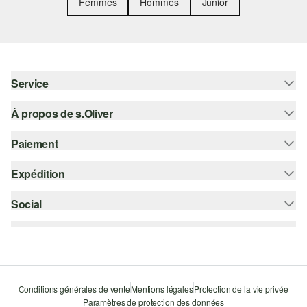
Femmes
Hommes
Junior
Service
À propos de s.Oliver
Aide - FAQ
Guide des tailles
Paiement
S'abonner à la Newsletter
Retours
s.Oliver Card
Expédition
Sur facture
Vêtements
s.Oliver Group
Carte de crédit
Social
bpost
Carrière
PayPal
instagram
Liste d'envies
Bancontact
facebook
Durabilité
Klarna
pinterest
Storefinder
Conditions générales de vente
Mentions légales
Protection de la vie privée
Le protocole de communication SSL
Paramètres de protection des données
youtube