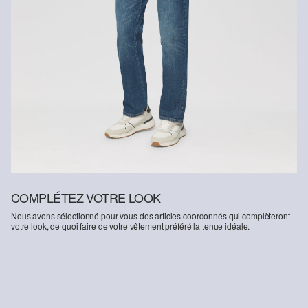
Soutien à Better Cotton
En choisissant nos produits en coton, vous soutenez notre
engagement envers la mission de Better Cotton visant à aider les
communautés à survivre et à prospérer, tout en protégeant et en
restaurant l’environnement. Better Cotton soutient les
communautés agricoles sur les plans social, environnemental et
économique en formant les agriculteurs aux méthodes de culture
plus durables. Ce produit est issu d’un système de bilan massique
et peut donc ne pas contenir de coton Better Cotton.
Retrouvez plus d’informations sur nos pages consacrées aux
questions de responsabilité.
COMPLÉTEZ VOTRE LOOK
Nous avons sélectionné pour vous des articles coordonnés qui complèteront
votre look, de quoi faire de votre vêtement préféré la tenue idéale.