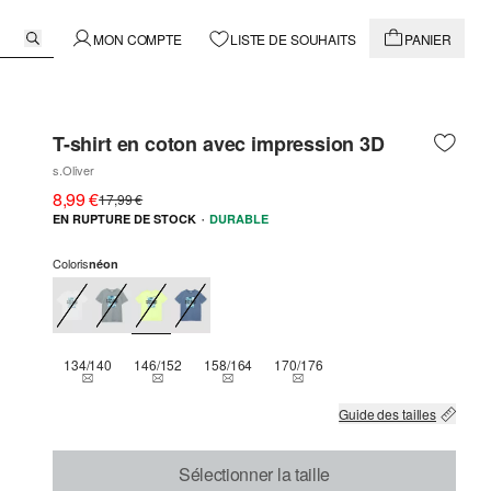
MON COMPTE
LISTE DE SOUHAITS
PANIER
T-shirt en coton avec impression 3D
s.Oliver
8,99 €
17,99 €
·
EN RUPTURE DE STOCK
DURABLE
Coloris
néon
134/140
146/152
158/164
170/176
THIS SIZE IS CURRENTLY OUT OF STOCK
THIS SIZE IS CURRENTLY OUT OF STOCK
THIS SIZE IS CURRENTLY OUT OF STOCK
THIS SIZE IS CURRENTLY OUT
Guide des tailles
Sélectionner la taille