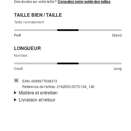
Des doutes sur votre taille ?
Consultez notre guide des tailles
TAILLE BIEN / TAILLE
Taille normalement
Petit
Grand
LONGUEUR
Normale
Court
Long
EAN: 4099977038372
Référence de l'article: 2162053.0075.134_140
Matière et entretien
Livraison et retour
Matière:
jersey
Informations sur l'expédition
Propriété:
gratté
Matière:
Coton
Ta commande sera expédiée par bpost dans un délai de 3
à 5 jours ouvrables. Pour une livraison standard, les frais