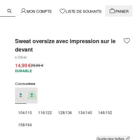
MON COMPTE
LISTE DE SOUHAITS
PANIER
Sweat oversize avec impression sur le
devant
s.Oliver
14,99 €
29,99 €
DURABLE
Coloris
crème
104/110
116/122
128/134
134/140
146/152
158/164
Guide des tailles