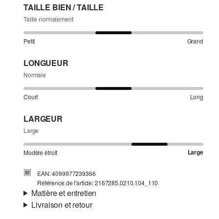
TAILLE BIEN / TAILLE
Taille normalement
Petit
Grand
LONGUEUR
Normale
Court
Long
LARGEUR
Large
Large
Modèle étroit
EAN: 4099977239366
Référence de l'article: 2167285.0210.104_110
Matière et entretien
Livraison et retour
Matière:
tissu sweat
Informations sur l'expédition