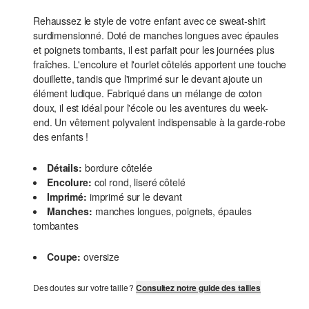
Rehaussez le style de votre enfant avec ce sweat-shirt
surdimensionné. Doté de manches longues avec épaules
et poignets tombants, il est parfait pour les journées plus
fraîches. L'encolure et l'ourlet côtelés apportent une touche
douillette, tandis que l'imprimé sur le devant ajoute un
élément ludique. Fabriqué dans un mélange de coton
doux, il est idéal pour l'école ou les aventures du week-
end. Un vêtement polyvalent indispensable à la garde-robe
des enfants !
Détails:
bordure côtelée
Encolure:
col rond, liseré côtelé
Imprimé:
imprimé sur le devant
Manches:
manches longues, poignets, épaules
tombantes
Coupe:
oversize
Des doutes sur votre taille ?
Consultez notre guide des tailles