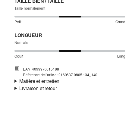
TAILLE BIEN / TAILLE
Taille normalement
Petit
Grand
LONGUEUR
Normale
Court
Long
EAN: 4099976515188
Référence de l'article: 2160637.0805.134_140
Matière et entretien
Livraison et retour
Matière:
tissu sweat
Informations sur l'expédition
Matière:
coton mélangé
Ta commande sera expédiée par bpost dans un délai de 3
à 5 jours ouvrables. Pour une livraison standard, les frais
d'expédition s'élèvent à 4,95 €.