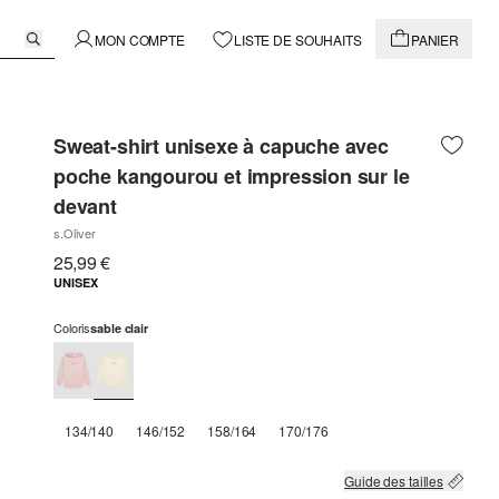
MON COMPTE
LISTE DE SOUHAITS
PANIER
Sweat-shirt unisexe à capuche avec
poche kangourou et impression sur le
devant
s.Oliver
25,99 €
UNISEX
Coloris
sable clair
134/140
146/152
158/164
170/176
Guide des tailles