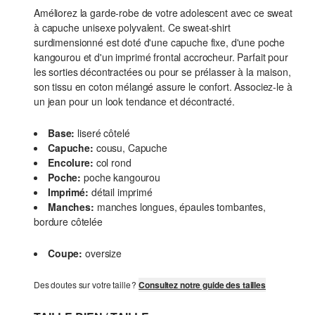
Améliorez la garde-robe de votre adolescent avec ce sweat
à capuche unisexe polyvalent. Ce sweat-shirt
surdimensionné est doté d'une capuche fixe, d'une poche
kangourou et d'un imprimé frontal accrocheur. Parfait pour
les sorties décontractées ou pour se prélasser à la maison,
son tissu en coton mélangé assure le confort. Associez-le à
un jean pour un look tendance et décontracté.
Base:
liseré côtelé
Capuche:
cousu, Capuche
Encolure:
col rond
Poche:
poche kangourou
Imprimé:
détail imprimé
Manches:
manches longues, épaules tombantes,
bordure côtelée
Coupe:
oversize
Des doutes sur votre taille ?
Consultez notre guide des tailles