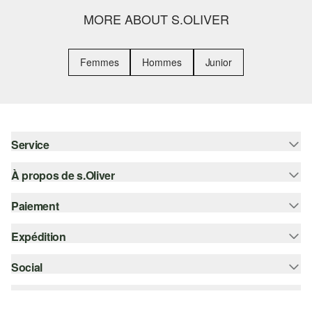
MORE ABOUT S.OLIVER
Femmes
Hommes
Junior
Service
À propos de s.Oliver
Aide - FAQ
Guide des tailles
Paiement
S'abonner à la Newsletter
Retours
s.Oliver Card
Expédition
Sur facture
Vêtements
s.Oliver Group
Carte de crédit
Social
bpost
Carrière
PayPal
instagram
Liste d'envies
Bancontact