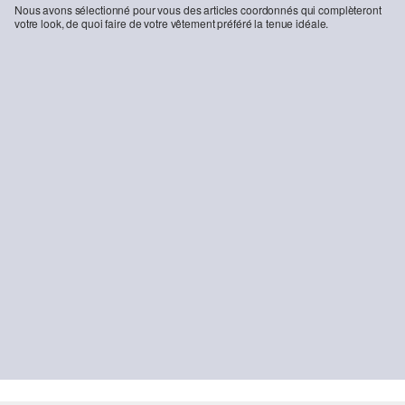
Nous avons sélectionné pour vous des articles coordonnés qui complèteront
votre look, de quoi faire de votre vêtement préféré la tenue idéale.
-43%
-26%
Sweat-shirt de plongée avec manches bouffantes
Chemise rayée à manches longues en fil flammé avec encolure bateau
33,99 €
59,99 €
21,99 €
29,99 €