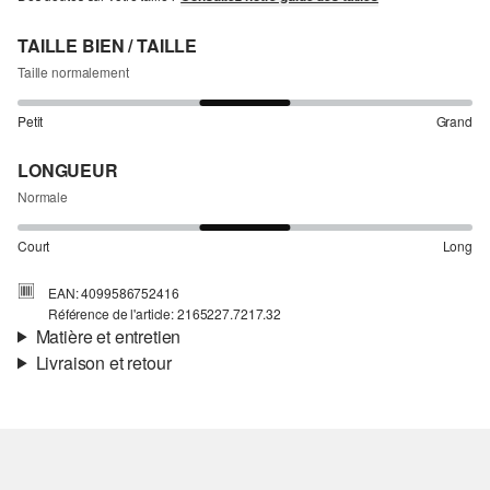
TAILLE BIEN / TAILLE
Taille normalement
Petit
Grand
LONGUEUR
Normale
Court
Long
EAN: 4099586752416
Référence de l'article: 2165227.7217.32
Matière et entretien
Livraison et retour
Matière:
Mousseline
Informations sur l'expédition
Propriété:
léger
Doublure:
doublure en jersey
Ta commande sera expédiée par bpost dans un délai de 3 à 5
Matière:
Polyester
jours ouvrables. Pour une livraison standard, les frais d'expédition