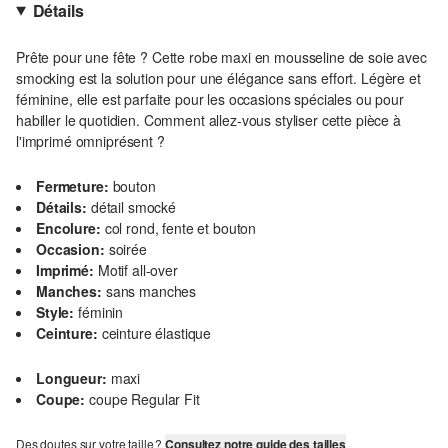
Détails
Prête pour une fête ? Cette robe maxi en mousseline de soie avec
smocking est la solution pour une élégance sans effort. Légère et
féminine, elle est parfaite pour les occasions spéciales ou pour
habiller le quotidien. Comment allez-vous styliser cette pièce à
l'imprimé omniprésent ?
Fermeture:
bouton
Détails:
détail smocké
Encolure:
col rond, fente et bouton
Occasion:
soirée
Imprimé:
Motif all-over
Manches:
sans manches
Style:
féminin
Ceinture:
ceinture élastique
Longueur:
maxi
Coupe:
coupe Regular Fit
Des doutes sur votre taille ?
Consultez notre guide des tailles