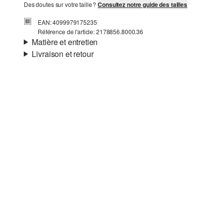
Des doutes sur votre taille ?
Consultez notre guide des tailles
EAN: 4099979175235
Référence de l'article: 2178856.8000.36
Matière et entretien
Livraison et retour
Semelle:
talon bottier
Informations sur l'expédition
Matière:
synthétique
Ta commande sera expédiée par bpost dans un délai de 3
à 5 jours ouvrables. Pour une livraison standard, les frais
d'expédition s'élèvent à 4,95 €.
Retour
Tu peux nous renvoyer tes articles gratuitement dans un
délai de 14 jours. Nous prenons en charge les frais de
retour. Si tu possèdes notre s.Oliver Card, tu peux même
retourner les articles gratuitement dans les 30 jours.