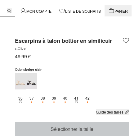
MON COMPTE
LISTE DE SOUHAITS
PANIER
Escarpins à talon bottier en similicuir
s.Oliver
49,99 €
Coloris
beige clair
36
37
38
39
40
41
42
THIS SIZE IS CURRENTLY OUT OF STOCK
SEULEMENT 3 EN STOCK
SEULEMENT 1 EN STOCK
SEULEMENT 1 EN STOCK
SEULEMENT 1 EN STOCK
THIS SIZE IS CURRENTLY OUT OF 
SEULEMENT 1 EN STOCK
Guide des tailles
Sélectionner la taille