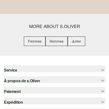
MORE ABOUT S.OLIVER
Femmes
Hommes
Junior
Service
À propos de s.Oliver
Aide - FAQ
Guide des tailles
Paiement
S'abonner à la Newsletter
Retours
s.Oliver Card
Expédition
Sur facture
Vêtements
s.Oliver Group