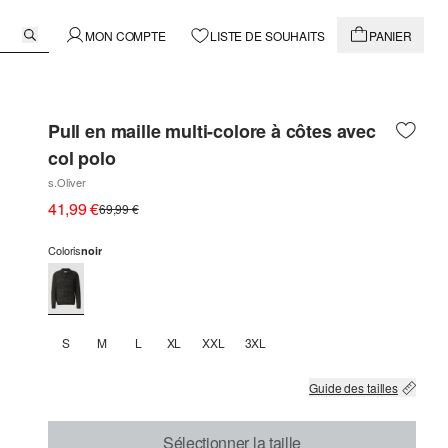
MON COMPTE
LISTE DE SOUHAITS
PANIER
Pull en maille multi-colore à côtes avec
col polo
s.Oliver
41,99 €
69,99 €
Coloris
noir
S
M
L
XL
XXL
3XL
Guide des tailles
Sélectionner la taille