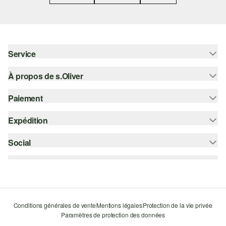
Service
À propos de s.Oliver
Aide - FAQ
Guide des tailles
Paiement
S'abonner à la Newsletter
Retours
s.Oliver Card
Expédition
Sur facture
Vêtements
s.Oliver Group
Carte de crédit
Social
bpost
Carrière
PayPal
instagram
Liste d'envies
Bancontact
facebook
Durabilité
Klarna
pinterest
Storefinder
Conditions générales de vente
Mentions légales
Protection de la vie privée
Le protocole de communication SSL
Paramètres de protection des données
youtube