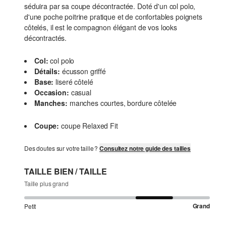
séduira par sa coupe décontractée. Doté d'un col polo,
d'une poche poitrine pratique et de confortables poignets
côtelés, il est le compagnon élégant de vos looks
décontractés.
Col:
col polo
Détails:
écusson griffé
Base:
liseré côtelé
Occasion:
casual
Manches:
manches courtes, bordure côtelée
Coupe:
coupe Relaxed Fit
Des doutes sur votre taille ?
Consultez notre guide des tailles
TAILLE BIEN / TAILLE
Taille plus grand
Grand
Petit