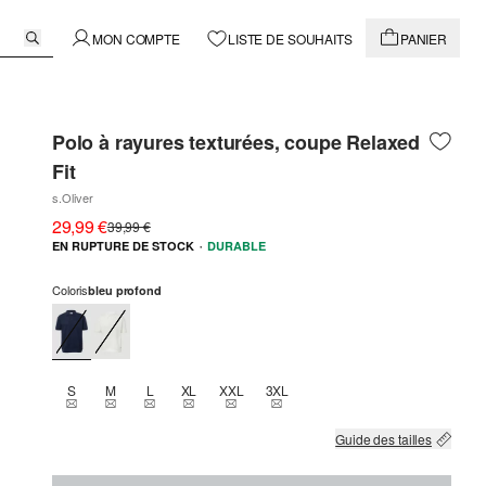
MON COMPTE
LISTE DE SOUHAITS
PANIER
Polo à rayures texturées, coupe Relaxed
Fit
s.Oliver
29,99 €
39,99 €
·
EN RUPTURE DE STOCK
DURABLE
Coloris
bleu profond
S
M
L
XL
XXL
3XL
THIS SIZE IS CURRENTLY OUT OF STOCK
THIS SIZE IS CURRENTLY OUT OF STOCK
THIS SIZE IS CURRENTLY OUT OF STOCK
THIS SIZE IS CURRENTLY OUT OF STOCK
THIS SIZE IS CURRENTLY OUT OF STOCK
THIS SIZE IS CURRENTLY OUT OF
Guide des tailles