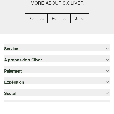
MORE ABOUT S.OLIVER
Femmes
Hommes
Junior
Service
À propos de s.Oliver
Aide - FAQ
Guide des tailles
Paiement
S'abonner à la Newsletter
Retours
s.Oliver Card
Expédition
Sur facture
Vêtements
s.Oliver Group
Carte de crédit
Social
bpost
Carrière
PayPal
instagram
Liste d'envies
Bancontact
facebook