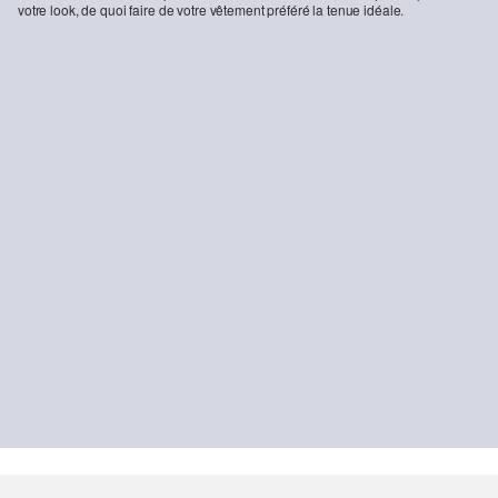
votre look, de quoi faire de votre vêtement préféré la tenue idéale.
-31%
s.O NOW : Veste décontractée en sergé stretch
T-shirt en coton extensible
109,99 €
159,99 €
19,99 €