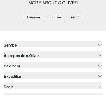
MORE ABOUT S.OLIVER
Femmes
Hommes
Junior
Service
À propos de s.Oliver
Aide - FAQ
Guide des tailles
Paiement
S'abonner à la Newsletter
Retours
s.Oliver Card
Expédition
Sur facture
Vêtements
s.Oliver Group
Carte de crédit
Social
bpost
Carrière
PayPal
instagram
Liste d'envies
Bancontact
facebook