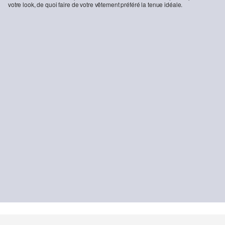
votre look, de quoi faire de votre vêtement préféré la tenue idéale.
-15%
Sweat-shirt Veste
Tee-shirt boxy en tissu sweat avec impression
39,99 €
16,99 €
19,99 €