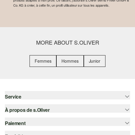
produits adaptés à mon profil. Ce faisant, j'autorise s.Oliver Bernd Freier GmbH &
Co. KG à créer, à cette fin, un profil utilisateur sur tous les appareils.
MORE ABOUT S.OLIVER
Femmes
Hommes
Junior
Service
À propos de s.Oliver
Aide - FAQ
Guide des tailles
Paiement
S'abonner à la Newsletter
Retours
s.Oliver Card