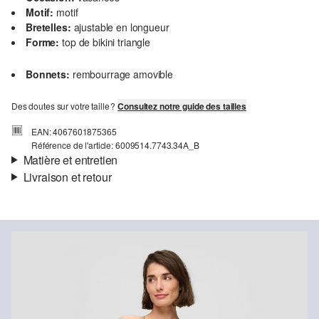
Motif:
motif
Bretelles:
ajustable en longueur
Forme:
top de bikini triangle
Bonnets:
rembourrage amovible
Des doutes sur votre taille ?
Consultez notre guide des tailles
EAN: 4067601875365
Référence de l'article: 6009514.7743.34A_B
Matière et entretien
Livraison et retour
Matière:
microfibre
Informations sur l'expédition
Ta commande sera expédiée par bpost dans un délai de 3 à 5
jours ouvrables. Pour une livraison standard, les frais d'expédition
s'élèvent à 4,95 €.
Retour