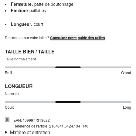
Fermeture:
patte de boutonnage
Finition:
paillettes
Longueur:
court
Des doutes sur votre taille ?
Consultez notre guide des tailles
TAILLE BIEN / TAILLE
Taille normalement
Petit
Grand
LONGUEUR
Normale
Court
Long
EAN: 4099977313622
Référence de l'article: 2164841.54Z4.134_140
Matière et entretien