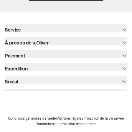
Service
À propos de s.Oliver
Aide - FAQ
Guide des tailles
Paiement
S'abonner à la Newsletter
Retours
s.Oliver Card
Expédition
Sur facture
Vêtements
s.Oliver Group
Carte de crédit
Social
bpost
Carrière
PayPal
instagram
Liste d'envies
Bancontact
facebook
Durabilité
Klarna
pinterest
Storefinder
Conditions générales de vente
Mentions légales
Protection de la vie privée
Le protocole de communication SSL
Paramètres de protection des données
youtube