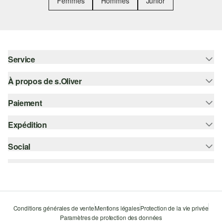
Femmes
Hommes
Junior
Service
À propos de s.Oliver
Aide - FAQ
Guide des tailles
Paiement
S'abonner à la Newsletter
Retours
s.Oliver Card
Expédition
Sur facture
Vêtements
s.Oliver Group
Carte de crédit
Social
bpost
Carrière
PayPal
instagram
Liste d'envies
Bancontact
facebook
Durabilité
Klarna
pinterest
Storefinder
Conditions générales de vente
Mentions légales
Protection de la vie privée
Le protocole de communication SSL
Paramètres de protection des données
youtube