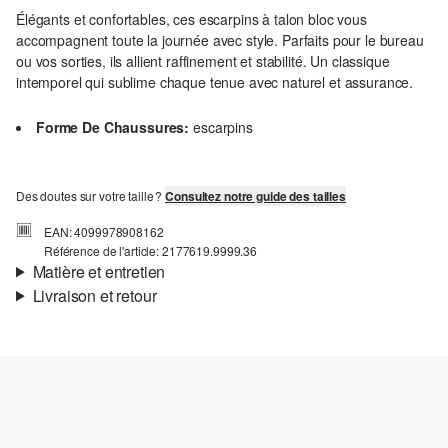
Élégants et confortables, ces escarpins à talon bloc vous
accompagnent toute la journée avec style. Parfaits pour le bureau
ou vos sorties, ils allient raffinement et stabilité. Un classique
intemporel qui sublime chaque tenue avec naturel et assurance.
Forme De Chaussures:
escarpins
Des doutes sur votre taille ?
Consultez notre guide des tailles
EAN: 4099978908162
Référence de l'article: 2177619.9999.36
Matière et entretien
Livraison et retour
Matière:
synthétique
Informations sur l'expédition
Ta commande sera expédiée par bpost dans un délai de 3 à 5
jours ouvrables. Pour une livraison standard, les frais d'expédition
s'élèvent à 4,95 €.