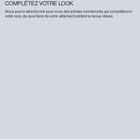
COMPLÉTEZ VOTRE LOOK
Nous avons sélectionné pour vous des articles coordonnés qui complèteront
votre look, de quoi faire de votre vêtement préféré la tenue idéale.
-20%
-33%
Jean Karolin / Coupe classique / Taille mi-haute / Jambe droite
Pull-over en fine maille douce à bords roulottés
47,99 €
59,99 €
19,99 €
29,99 €
+2