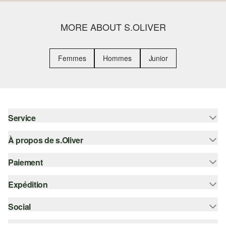
MORE ABOUT S.OLIVER
Femmes
Hommes
Junior
Service
À propos de s.Oliver
Aide - FAQ
Guide des tailles
Paiement
S'abonner à la Newsletter
Retours
s.Oliver Card
Expédition
Sur facture
Vêtements
s.Oliver Group
Carte de crédit
Social
bpost
Carrière
PayPal