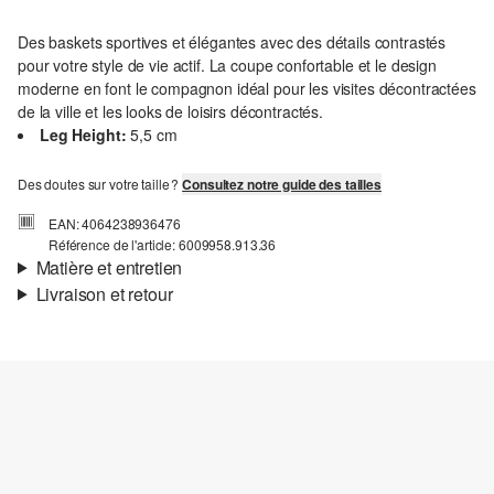
Des baskets sportives et élégantes avec des détails contrastés
pour votre style de vie actif. La coupe confortable et le design
moderne en font le compagnon idéal pour les visites décontractées
de la ville et les looks de loisirs décontractés.
Leg Height:
5,5 cm
Des doutes sur votre taille ?
Consultez notre guide des tailles
EAN: 4064238936476
Référence de l'article: 6009958.913.36
Matière et entretien
Livraison et retour
Informations sur l'expédition
Ta commande sera expédiée par bpost dans un délai de 3 à 5
jours ouvrables. Pour une livraison standard, les frais d'expédition
s'élèvent à 4,95 €.
Retour