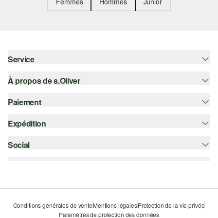
Femmes
Hommes
Junior
Service
À propos de s.Oliver
Aide - FAQ
Guide des tailles
Paiement
S'abonner à la Newsletter
Retours
s.Oliver Card
Expédition
Sur facture
Vêtements
s.Oliver Group
Carte de crédit
Social
bpost
Carrière
PayPal
instagram
Liste d'envies
Bancontact
facebook
Durabilité
Klarna
pinterest
Storefinder
Conditions générales de vente
Mentions légales
Protection de la vie privée
Le protocole de communication SSL
Paramètres de protection des données
youtube