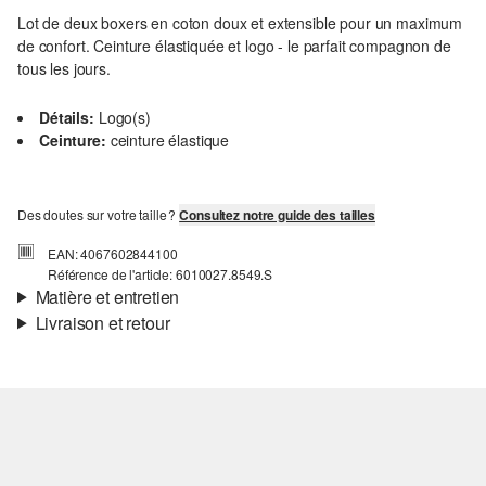
Lot de deux boxers en coton doux et extensible pour un maximum
de confort. Ceinture élastiquée et logo - le parfait compagnon de
tous les jours.
Détails:
Logo(s)
Ceinture:
ceinture élastique
Des doutes sur votre taille ?
Consultez notre guide des tailles
EAN: 4067602844100
Référence de l'article: 6010027.8549.S
Matière et entretien
Livraison et retour
Matière:
coton stretch
Informations sur l'expédition
Propriété:
doux, élastique
Ta commande sera expédiée par bpost dans un délai de 3 à 5
jours ouvrables. Pour une livraison standard, les frais d'expédition
s'élèvent à 4,95 €.