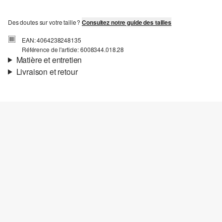
Des doutes sur votre taille ?
Consultez notre guide des tailles
EAN: 4064238248135
Référence de l'article: 6008344.018.28
Matière et entretien
Livraison et retour
Informations sur l'expédition
Ta commande sera expédiée par bpost dans un délai de 3 à 5
jours ouvrables. Pour une livraison standard, les frais d'expédition
s'élèvent à 4,95 €.
Retour
Tu peux nous renvoyer tes articles gratuitement dans un délai de
14 jours. Nous prenons en charge les frais de retour. Si tu
possèdes notre s.Oliver Card, tu peux même retourner les articles
gratuitement dans les 30 jours.