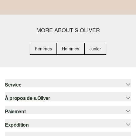
MORE ABOUT S.OLIVER
Femmes
Hommes
Junior
Service
À propos de s.Oliver
Aide - FAQ
Guide des tailles
Paiement
S'abonner à la Newsletter
Retours
s.Oliver Card
Expédition
Sur facture
Vêtements
s.Oliver Group
Carte de crédit