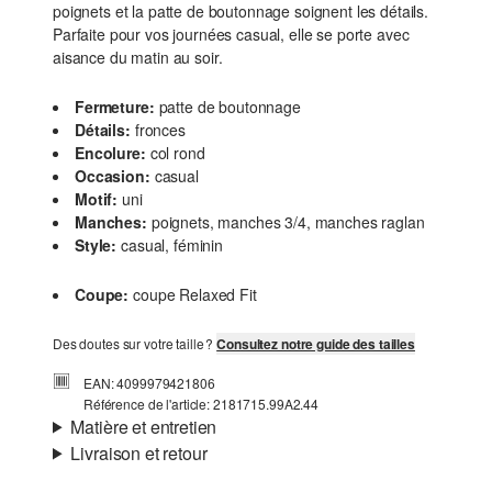
poignets et la patte de boutonnage soignent les détails.
Parfaite pour vos journées casual, elle se porte avec
aisance du matin au soir.
Fermeture:
patte de boutonnage
Détails:
fronces
Encolure:
col rond
Occasion:
casual
Motif:
uni
Manches:
poignets, manches 3/4, manches raglan
Style:
casual, féminin
Coupe:
coupe Relaxed Fit
Des doutes sur votre taille ?
Consultez notre guide des tailles
EAN: 4099979421806
Référence de l'article: 2181715.99A2.44
Matière et entretien
Livraison et retour
Propriété:
texturé
Informations sur l'expédition