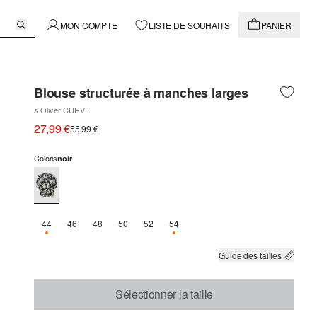
MON COMPTE
LISTE DE SOUHAITS
PANIER
Blouse structurée à manches larges
s.Oliver CURVE
27,99 €
55,99 €
Coloris
noir
44
46
48
50
52
54
SEULEMENT 1 EN STOCK
SEULEMENT 3 EN STOCK
Guide des tailles
Sélectionner la taille