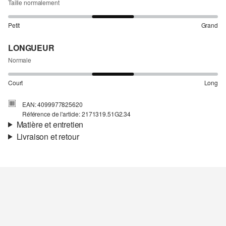
Taille normalement
Petit
Grand
LONGUEUR
Normale
Court
Long
EAN: 4099977825620
Référence de l'article: 2171319.51G2.34
Matière et entretien
Livraison et retour
Matière:
popeline
Informations sur l'expédition
Matière:
Coton
Ta commande sera expédiée par bpost dans un délai de 3 à 5
jours ouvrables. Pour une livraison standard, les frais d'expédition
s'élèvent à 4,95 €.
Retour