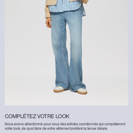
Dans le domaine des fibres certifiées durables, nous nous
engageons à utiliser des fibres naturelles provenant de sources
renouvelables. Leurs matières premières sont cultivées de
manière à économiser les ressources.
Soutien à Better Cotton
En choisissant nos produits en coton, vous soutenez notre
engagement envers la mission de Better Cotton visant à aider les
communautés à survivre et à prospérer, tout en protégeant et en
restaurant l’environnement. Better Cotton soutient les
communautés agricoles sur les plans social, environnemental et
économique en formant les agriculteurs aux méthodes de culture
plus durables. Ce produit est issu d’un système de bilan massique
et peut donc ne pas contenir de coton Better Cotton.
Retrouvez plus d’informations sur nos pages consacrées aux
questions de responsabilité.
COMPLÉTEZ VOTRE LOOK
Nous avons sélectionné pour vous des articles coordonnés qui complèteront
votre look, de quoi faire de votre vêtement préféré la tenue idéale.