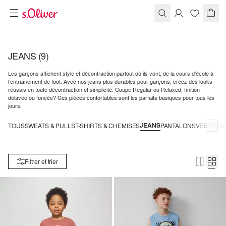
JEANS
(9)
Les garçons affichent style et décontraction partout où ils vont, de la cours d’école à
l’entraînement de foot. Avec nos jeans plus durables pour garçons, créez des looks
réussis en toute décontraction et simplicité. Coupe Regular ou Relaxed, finition
délavée ou foncée? Ces pièces confortables sont les parfaits basiques pour tous les
jours.
JEANS
TOUS
SWEATS & PULLS
T-SHIRTS & CHEMISES
PANTALONS
VESTES &
Filtrer et trier