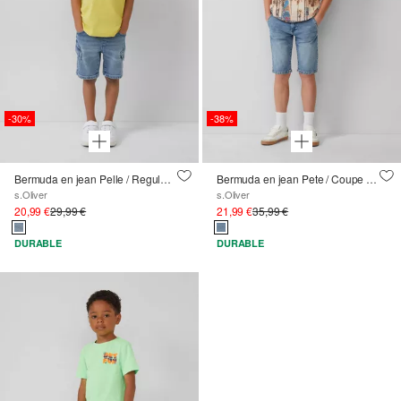
-30%
-38%
Bermuda en jean Pelle / Regular Fit / taille mi-haute / Straight Leg / poches cargo
Bermuda en jean Pete / Coupe Regular / Taille mi-haute / Straight Leg
s.Oliver
s.Oliver
20,99 €
29,99 €
21,99 €
35,99 €
DURABLE
DURABLE