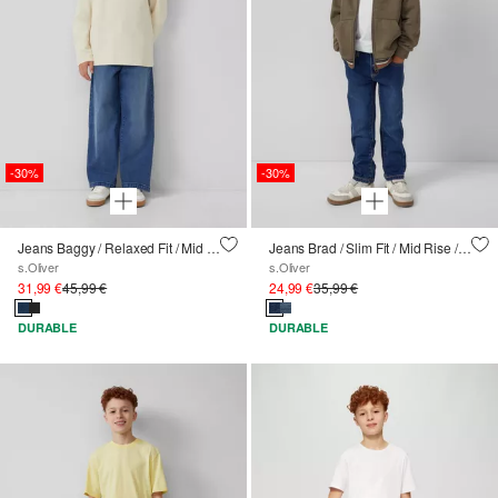
-30%
-30%
Jeans Baggy / Relaxed Fit / Mid Rise / Wide Leg / soft &amp; warm
Jeans Brad / Slim Fit / Mid Rise / Slim Leg / Réglage de la largeur à l'intérieur / soft &amp; warm inside
s.Oliver
s.Oliver
31,99 €
45,99 €
24,99 €
35,99 €
DURABLE
DURABLE