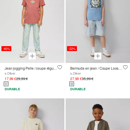
-40%
-22%
Jean jogging Pelle / coupe régulière / taille moyenne / jambe droite / effet usé
Bermuda en jean / Coupe Loose Fit / Taille basse / Wide Leg
s.Oliver
s.Oliver
17,99 €
29,99 €
27,99 €
35,99 €
DURABLE
DURABLE