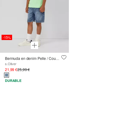
-15%
Bermuda en denim Pelle / Coupe régulière / Taille moyenne / Ceinture élastiquée
s.Oliver
21,99 €
25,99 €
DURABLE