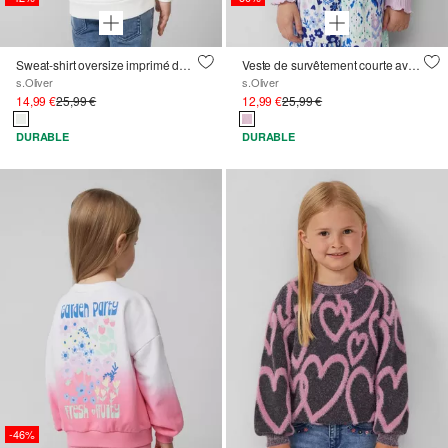
Sweat-shirt oversize imprimé dans le dos
Veste de survêtement courte avec texture côtelée
s.Oliver
s.Oliver
14,99 €
25,99 €
12,99 €
25,99 €
DURABLE
DURABLE
-46%