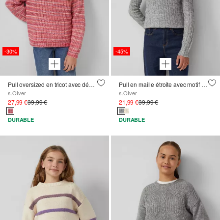
-30%
-45%
Pull oversized en tricot avec dégradé de couleurs
Pull en maille étroite avec motif en tricot câblé et col montant
s.Oliver
s.Oliver
27,99 €
39,99 €
21,99 €
39,99 €
DURABLE
DURABLE