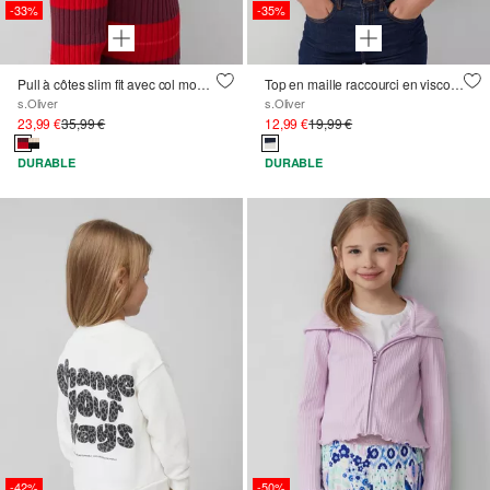
-33%
-35%
Pull à côtes slim fit avec col montant
Top en maille raccourci en viscose mélangée, coupe ajustée
s.Oliver
s.Oliver
23,99 €
35,99 €
12,99 €
19,99 €
DURABLE
DURABLE
-42%
-50%