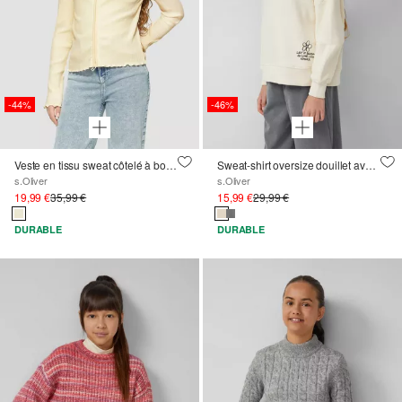
-44%
-46%
Veste en tissu sweat côtelé à bord ondulé et zip à double curseur
Sweat-shirt oversize douillet avec un imprimé discret
s.Oliver
s.Oliver
19,99 €
35,99 €
15,99 €
29,99 €
DURABLE
DURABLE