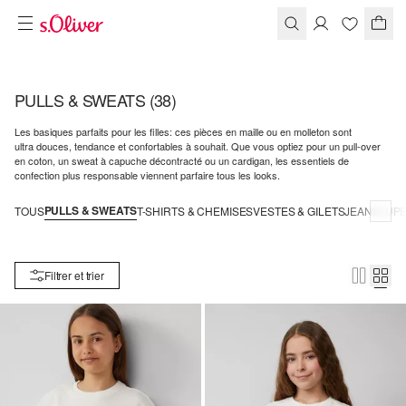
PULLS & SWEATS
(38)
Les basiques parfaits pour les filles: ces pièces en maille ou en molleton sont
ultra douces, tendance et confortables à souhait. Que vous optiez pour un pull-over
en coton, un sweat à capuche décontracté ou un cardigan, les essentiels de
confection plus responsable viennent parfaire tous les looks.
PULLS & SWEATS
TOUS
T-SHIRTS & CHEMISES
VESTES & GILETS
JEANS
JUPE
Filtrer et trier