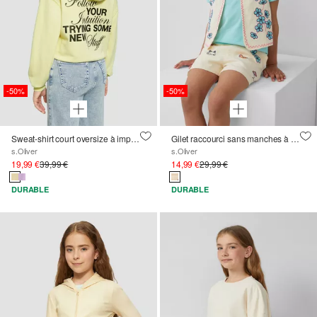
-50%
-50%
Sweat-shirt court oversize à imprimé dans le dos et effet délavé
Gilet raccourci sans manches à broderie, aspect lin
s.Oliver
s.Oliver
19,99 €
39,99 €
14,99 €
29,99 €
DURABLE
DURABLE