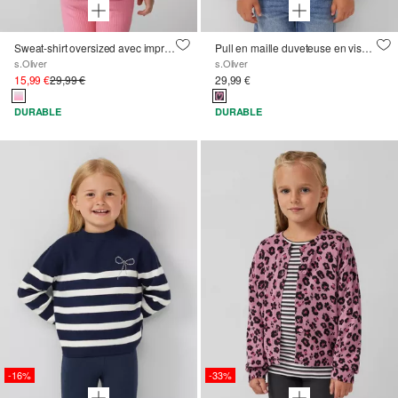
Sweat-shirt oversized avec imprimé et dégradé de couleurs
Pull en maille duveteuse en viscose mélangée, coupe ample
s.Oliver
s.Oliver
15,99 €
29,99 €
29,99 €
DURABLE
DURABLE
-16%
-33%