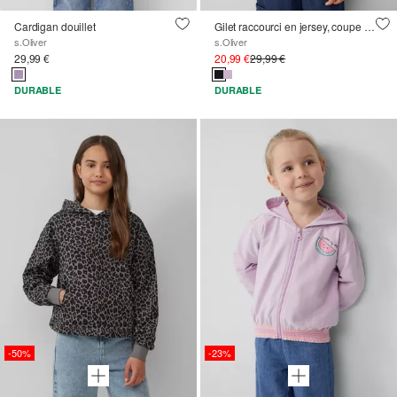
Cardigan douillet
Gilet raccourci en jersey, coupe Slim Fit
s.Oliver
s.Oliver
29,99 €
20,99 €
29,99 €
DURABLE
DURABLE
-50%
-23%