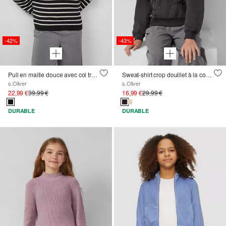
-42%
-43%
Pull en maille douce avec col troyer haut
Sweat-shirt crop douillet à la coupe oversize et à l'imprimé chatoyant
s.Oliver
s.Oliver
22,99 €
39,99 €
16,99 €
29,99 €
DURABLE
DURABLE