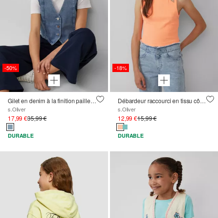
-50%
-18%
Gilet en denim à la finition pailletée
Débardeur raccourci en tissu côtelé à découpes
s.Oliver
s.Oliver
17,99 €
35,99 €
12,99 €
15,99 €
DURABLE
DURABLE