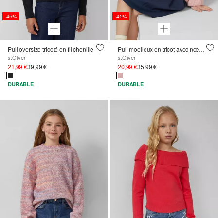
-45%
-41%
Pull oversize tricoté en fil chenille
Pull moelleux en tricot avec nœuds
s.Oliver
s.Oliver
21,99 €
39,99 €
20,99 €
35,99 €
DURABLE
DURABLE