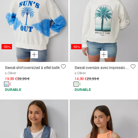
-50%
-50%
Sweat-shirt oversized à effet batik
Sweat oversize avec impression sur le devant
s.Oliver
s.Oliver
19,99 €
39,99 €
14,99 €
29,99 €
DURABLE
DURABLE