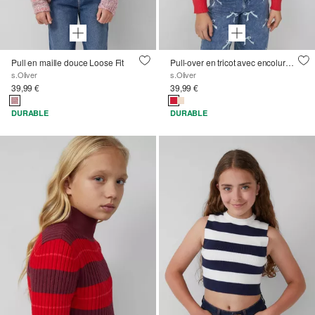
Pull en maille douce Loose Fit
Pull-over en tricot avec encolure off-shoulder
s.Oliver
s.Oliver
39,99 €
39,99 €
DURABLE
DURABLE