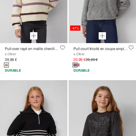
-47%
Pull-over rayé en maille chenille loose fit
Pull court tricoté en coupe ample avec motif de câbles
s.Oliver
s.Oliver
39,99 €
20,99 €
39,99 €
DURABLE
DURABLE