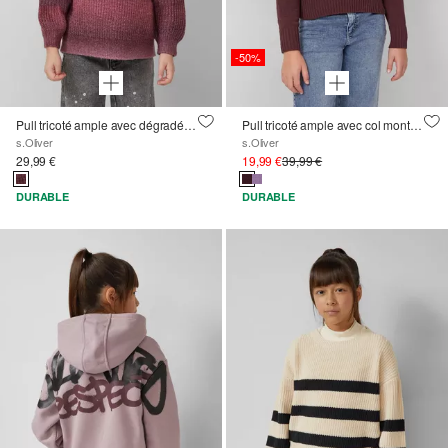
-50%
Pull tricoté ample avec dégradé de couleurs
Pull tricoté ample avec col montant en fil chenille
s.Oliver
s.Oliver
29,99 €
19,99 €
39,99 €
DURABLE
DURABLE