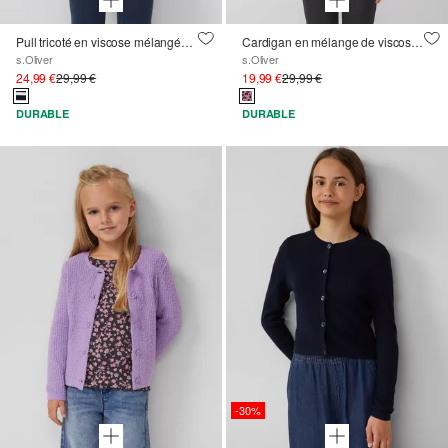
Pull tricoté en viscose mélangée, coupe ample
Cardigan en mélange de viscose avec imprimé sur toute la surface
s.Oliver
s.Oliver
24,99 €
29,99 €
19,99 €
29,99 €
DURABLE
DURABLE
-30%