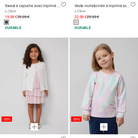
Sweat à capuche avec imprimé Léo
Veste molletonnée à imprimé scintillant et détails smockés
s.Oliver
s.Oliver
19,99 €
39,99 €
22,99 €
29,99 €
DURABLE
DURABLE
-33%
-50%