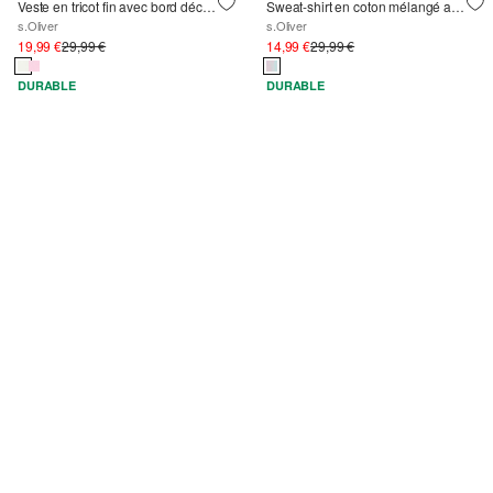
Veste en tricot fin avec bord décoratif et application
Sweat-shirt en coton mélangé avec graduation de couleur et impression sur le devant
s.Oliver
s.Oliver
19,99 €
29,99 €
14,99 €
29,99 €
DURABLE
DURABLE