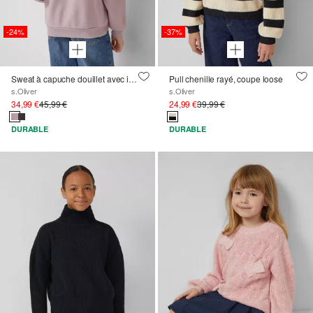
-24%
-37%
Sweat à capuche douillet avec imprimé dans le dos
Pull chenille rayé, coupe loose
s.Oliver
s.Oliver
34,99 €
45,99 €
24,99 €
39,99 €
DURABLE
DURABLE