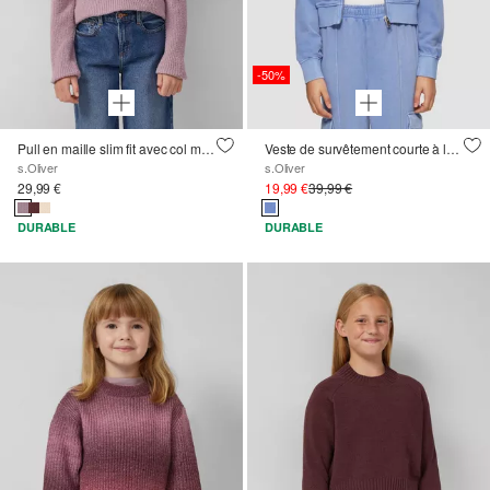
-50%
Pull en maille slim fit avec col montant
Veste de survêtement courte à la coupe ample, teintée dans la masse
s.Oliver
s.Oliver
29,99 €
19,99 €
39,99 €
DURABLE
DURABLE