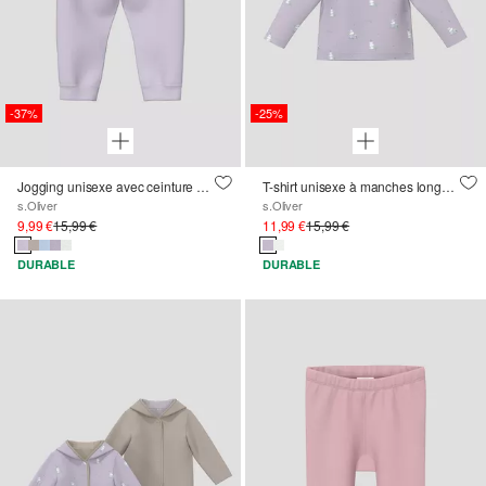
-37%
-25%
Jogging unisexe avec ceinture à revers
T-shirt unisexe à manches longues avec imprimé all-over
s.Oliver
s.Oliver
9,99 €
15,99 €
11,99 €
15,99 €
DURABLE
DURABLE