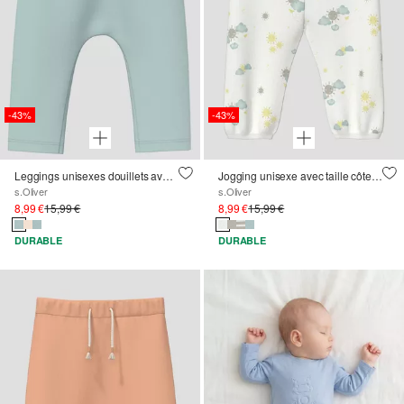
-43%
-43%
Leggings unisexes douillets avec ceinture à revers
Jogging unisexe avec taille côtelée en coupe loose
s.Oliver
s.Oliver
8,99 €
15,99 €
8,99 €
15,99 €
DURABLE
DURABLE