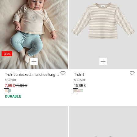
-33%
T-shirt unisexe à manches longues avec impression sur le devant
T-shirt
s.Oliver
s.Oliver
7,99 €
11,99 €
15,99 €
DURABLE