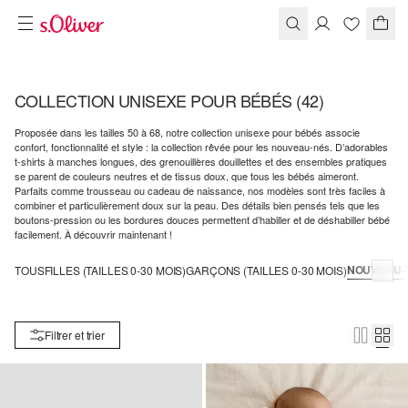
COLLECTION UNISEXE POUR BÉBÉS
(42)
Proposée dans les tailles 50 à 68, notre collection unisexe pour bébés associe
confort, fonctionnalité et style : la collection rêvée pour les nouveau-nés. D’adorables
t-shirts à manches longues, des grenouillères douillettes et des ensembles pratiques
se parent de couleurs neutres et de tissus doux, que tous les bébés aimeront.
Parfaits comme trousseau ou cadeau de naissance, nos modèles sont très faciles à
combiner et particulièrement doux sur la peau. Des détails bien pensés tels que les
boutons-pression ou les bordures douces permettent d’habiller et de déshabiller bébé
facilement. À découvrir maintenant !
NOUVEAU-NÉ
TOUS
FILLES (TAILLES 0-30 MOIS)
GARÇONS (TAILLES 0-30 MOIS)
Filtrer et trier