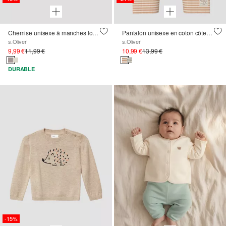
Chemise unisexe à manches longues avec poche poitrine
Pantalon unisexe en coton côtelé rayé
s.Oliver
s.Oliver
9,99 €
11,99 €
10,99 €
13,99 €
DURABLE
-15%