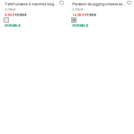
T-shirt unisexe à manches longues avec application peluche
Pantalon de jogging unisexe avec ceinture élastique et poches cargo
s.Oliver
s.Oliver
9,99 €
15,99 €
14,99 €
17,99 €
DURABLE
DURABLE