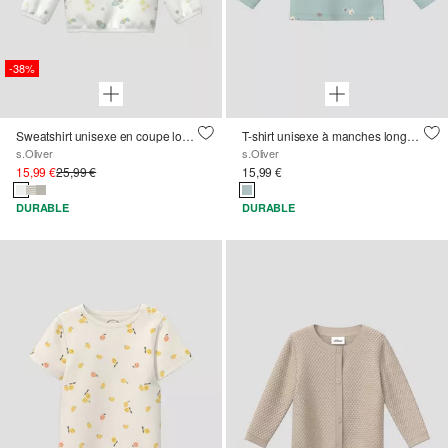
-38%
Sweatshirt unisexe en coupe loose
T-shirt unisexe à manches longues avec imprimé all-over
s.Oliver
s.Oliver
15,99 €
25,99 €
15,99 €
DURABLE
DURABLE