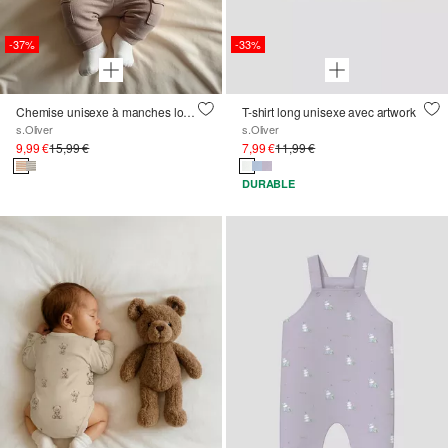
-37%
-33%
Chemise unisexe à manches longues en coton côtelé
T-shirt long unisexe avec artwork
s.Oliver
s.Oliver
9,99 €
15,99 €
7,99 €
11,99 €
DURABLE