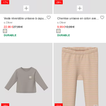
-17%
-28%
Veste réversible unisexe à capuche en jersey texturé
Chemise unisexe en coton avec impression de hérisson
s.Oliver
s.Oliver
22,99 €
27,99 €
9,99 €
13,99 €
DURABLE
DURABLE
-16%
-21%