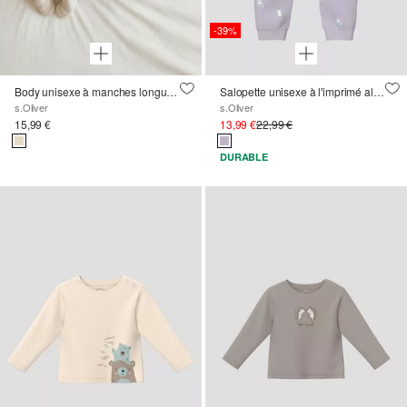
-39%
Body unisexe à manches longues avec imprimé oursons
Salopette unisexe à l'imprimé all-over en sweat léger
s.Oliver
s.Oliver
15,99 €
13,99 €
22,99 €
DURABLE