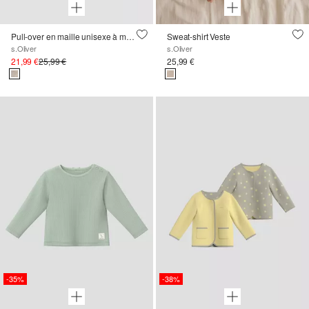
Pull-over en maille unisexe à motif hérisson brodé
Sweat-shirt Veste
s.Oliver
s.Oliver
21,99 €
25,99 €
25,99 €
-35%
-38%