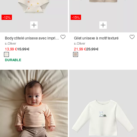
-12%
-15%
Body côtelé unisexe avec imprimé all-over
Gilet unisexe à motif texturé
s.Oliver
s.Oliver
13,99 €
15,99 €
21,99 €
25,99 €
DURABLE