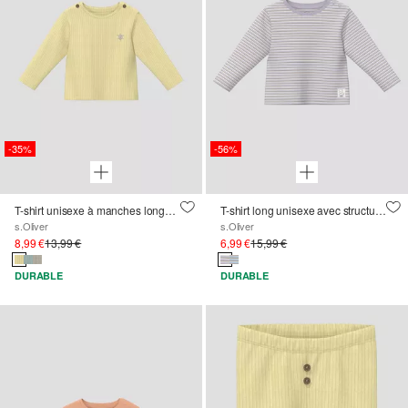
-35%
-56%
T-shirt unisexe à manches longues avec structure côtelée et broderie
T-shirt long unisexe avec structure côtelée
s.Oliver
s.Oliver
8,99 €
13,99 €
6,99 €
15,99 €
DURABLE
DURABLE