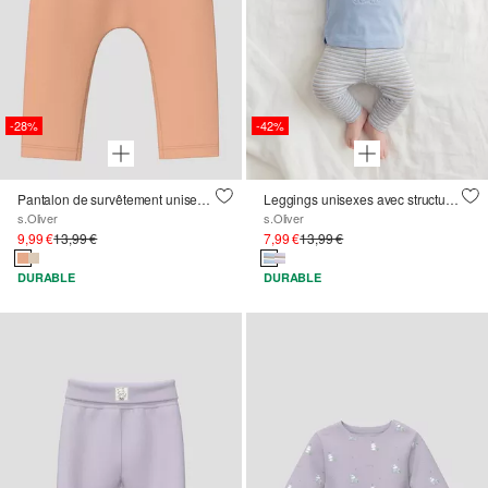
-28%
-42%
Pantalon de survêtement unisexe en mélange de coton doux avec taille élastique
Leggings unisexes avec structure côtelée
s.Oliver
s.Oliver
9,99 €
13,99 €
7,99 €
13,99 €
DURABLE
DURABLE