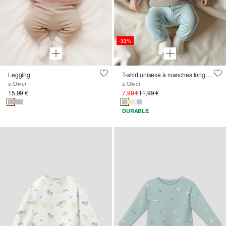
-33%
Legging
T-shirt unisexe à manches longues avec impression sur le devant
s.Oliver
s.Oliver
15,99 €
7,99 €
11,99 €
DURABLE