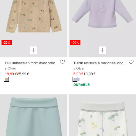
-23%
-50%
Pull unisexe en tricot avec broderie d'oursons
T-shirt unisexe à manches longues avec motif 3D
s.Oliver
s.Oliver
19,99 €
25,99 €
6,99 €
13,99 €
DURABLE