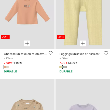
-33%
-42%
Chemise unisexe en coton avec impression sur le devant
Leggings unisexes en tissu côtelé avec boutons décoratifs
s.Oliver
s.Oliver
7,99 €
11,99 €
7,99 €
13,99 €
DURABLE
DURABLE