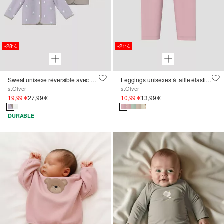
-28%
-21%
Sweat unisexe réversible avec capuche et imprimé all-over
Leggings unisexes à taille élastiquée
s.Oliver
s.Oliver
19,99 €
27,99 €
10,99 €
13,99 €
DURABLE