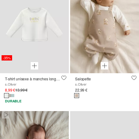
-35%
T-shirt unisexe à manches longues avec artwork
Salopette
s.Oliver
s.Oliver
8,99 €
13,99 €
22,99 €
DURABLE
Paused • Muted