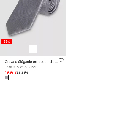
-33%
Cravate élégante en jacquard de soie mélangée
s.Oliver BLACK LABEL
19,99 €
29,99 €