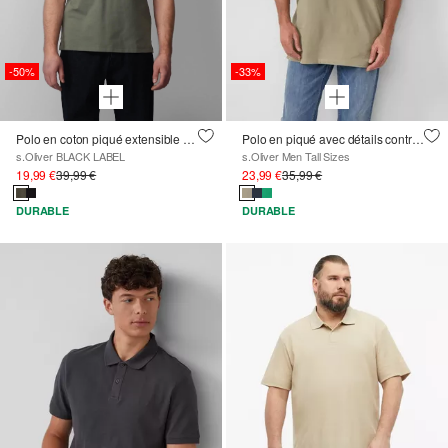
-50%
-33%
Polo en coton piqué extensible avec logo appliqué
Polo en piqué avec détails contrastés et logo
s.Oliver BLACK LABEL
s.Oliver Men Tall Sizes
19,99 €
39,99 €
23,99 €
35,99 €
DURABLE
DURABLE