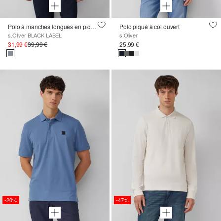
Polo à manches longues en piqué bicolore
Polo piqué à col ouvert
s.Oliver BLACK LABEL
s.Oliver
31,99 €
39,99 €
25,99 €
-20%
-47%