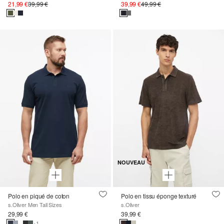
21,99 €
39,99 €
39,99 €
49,99 €
NOUVEAU
Polo en piqué de coton
Polo en tissu éponge texturé
s.Oliver Men Tall Sizes
s.Oliver
29,99 €
39,99 €
+1