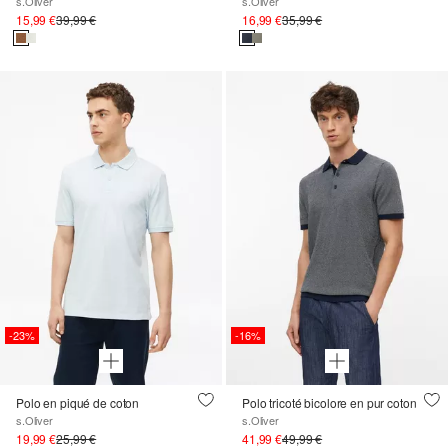
s.Oliver
s.Oliver
15,99 €
39,99 €
16,99 €
35,99 €
-23%
-16%
Polo en piqué de coton
Polo tricoté bicolore en pur coton
s.Oliver
s.Oliver
19,99 €
25,99 €
41,99 €
49,99 €