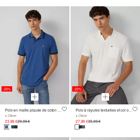
-20%
-22%
Polo en maille piquée de coton à détails contrastants
Polo à rayures texturées et col ouvert
s.Oliver
s.Oliver
23,99 €
29,99 €
27,99 €
35,99 €