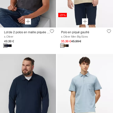
-21%
Lot de 2 polos en maille piquée ornée du logo
Polo en piqué gaufré
s.Oliver
s.Oliver Men Big Sizes
49,99 €
35,99 €
45,99 €