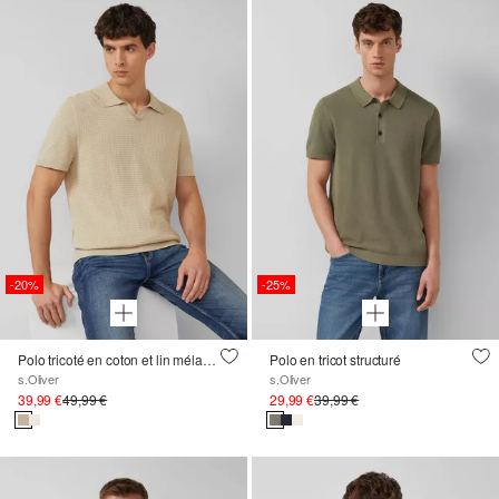
-20%
-25%
Polo tricoté en coton et lin mélangés
Polo en tricot structuré
s.Oliver
s.Oliver
39,99 €
49,99 €
29,99 €
39,99 €