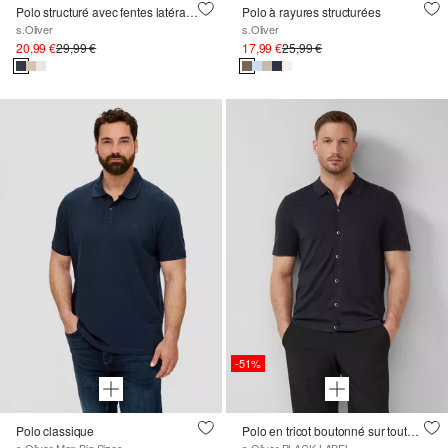
Polo structuré avec fentes latérales
Polo à rayures structurées
s.Oliver
s.Oliver
20,99 €
29,99 €
17,99 €
25,99 €
-51%
Polo classique
Polo en tricot boutonné sur toute la longueur, mélange de coton et de soie