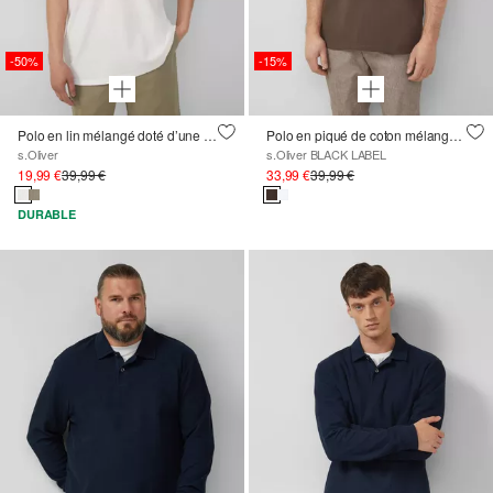
-50%
-15%
Polo en lin mélangé doté d’une poche-poitrine
Polo en piqué de coton mélangé élastique
s.Oliver
s.Oliver BLACK LABEL
19,99 €
39,99 €
33,99 €
39,99 €
DURABLE