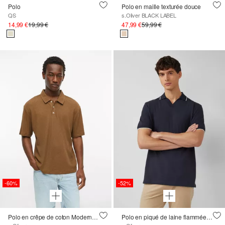
Polo
Polo en maille texturée douce
QS
s.Oliver BLACK LABEL
14,99 €
19,99 €
47,99 €
59,99 €
-60%
-52%
Polo en crêpe de coton Modern Fit
Polo en piqué de laine flammée avec finitions contrastées