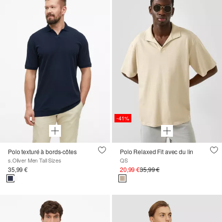
-41%
Polo texturé à bords-côtes
Polo Relaxed Fit avec du lin
s.Oliver Men Tall Sizes
QS
35,99 €
20,99 €
35,99 €