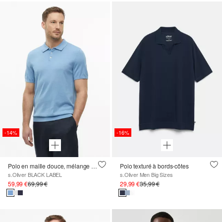
-14%
-16%
Polo en maille douce, mélange de coton et de soie
Polo texturé à bords-côtes
s.Oliver BLACK LABEL
s.Oliver Men Big Sizes
59,99 €
69,99 €
29,99 €
35,99 €