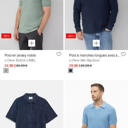
-50%
-40%
Polo en jersey noble
Polo à manches longues avec structure gaufrée et patch logo
s.Oliver BLACK LABEL
s.Oliver Men Big Sizes
24,99 €
49,99 €
29,99 €
49,99 €