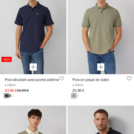
-40%
Polo structuré avec poche poitrine
Polo en piqué de coton
s.Oliver
s.Oliver
23,99 €
39,99 €
25,99 €