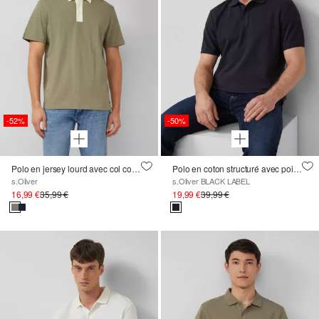
-52%
-50%
Polo en jersey lourd avec col contrasté
Polo en coton structuré avec poignets
s.Oliver
s.Oliver BLACK LABEL
16,99 €
35,99 €
19,99 €
39,99 €