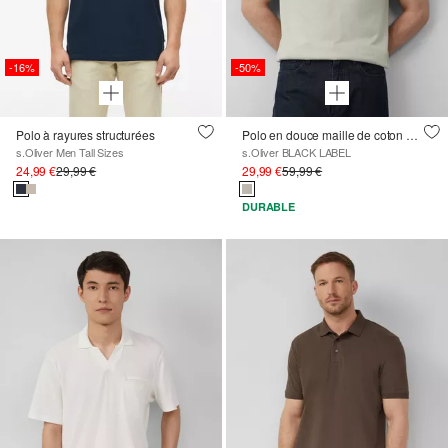
-16%
-50%
Polo à rayures structurées
Polo en douce maille de coton et soie
s.Oliver Men Tall Sizes
s.Oliver BLACK LABEL
24,99 €
29,99 €
29,99 €
59,99 €
DURABLE