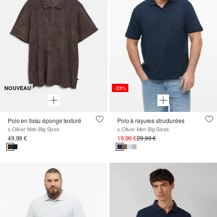
-33%
NOUVEAU
Polo en tissu éponge texturé
Polo à rayures structurées
s.Oliver Men Big Sizes
s.Oliver Men Big Sizes
49,99 €
19,99 €
29,99 €