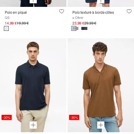
Polo en piqué
Polo texturé à bords-côtes
QS
s.Oliver
14,99 €
19,99 €
23,99 €
29,99 €
-30%
-30%