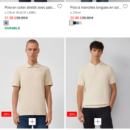
Polo en coton stretch avec patch d'étiquette
Polo à manches longues en coton piqué avec poignets
s.Oliver BLACK LABEL
s.Oliver
31,99 €
39,99 €
20,99 €
39,99 €
DURABLE
-25%
-20%