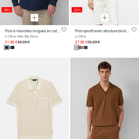
-36%
-22%
Polo à manches longues en coton piqué avec poignets
Polo sportif avec structure bicolore et poche de poitrine
s.Oliver Men Big Sizes
s.Oliver
31,99 €
49,99 €
27,99 €
35,99 €