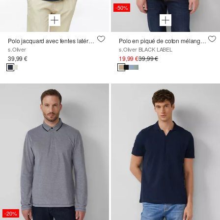
-50%
Polo jacquard avec fentes latérales
Polo en piqué de coton mélangé élastique
s.Oliver
s.Oliver BLACK LABEL
39,99 €
19,99 €
39,99 €
-20%