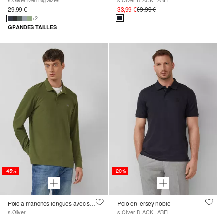
s.Oliver Men Big Sizes
s.Oliver BLACK LABEL
29,99 €
33,99 €
69,99 €
+2
GRANDES TAILLES
-45%
-20%
Polo à manches longues avec structure gaufrée et patch logo
Polo en jersey noble
s.Oliver
s.Oliver BLACK LABEL