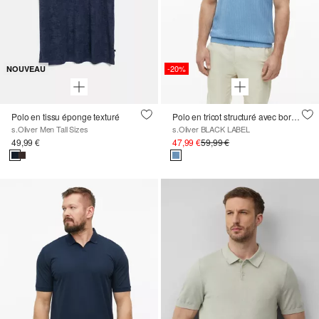
-20%
NOUVEAU
Polo en tissu éponge texturé
Polo en tricot structuré avec bordures côtelées
s.Oliver Men Tall Sizes
s.Oliver BLACK LABEL
49,99 €
47,99 €
59,99 €