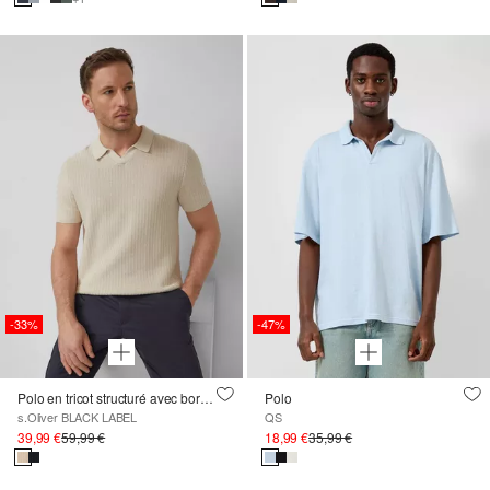
-33%
-47%
Polo en tricot structuré avec bordures côtelées
Polo
s.Oliver BLACK LABEL
QS
39,99 €
59,99 €
18,99 €
35,99 €