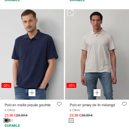
Paused • Muted
-20%
-25%
Polo en maille piquée gaufrée
Polo en jersey de lin mélangé
s.Oliver
s.Oliver
23,99 €
29,99 €
29,99 €
39,99 €
DURABLE