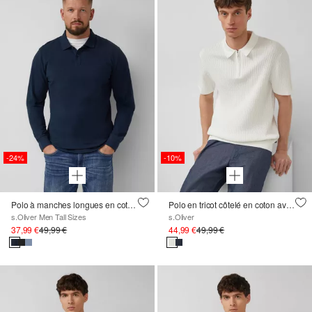
-24%
-10%
Polo à manches longues en coton piqué avec poignets
Polo en tricot côtelé en coton avec fermeture éclair
s.Oliver Men Tall Sizes
s.Oliver
37,99 €
49,99 €
44,99 €
49,99 €