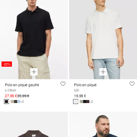
-22%
Polo en piqué gaufré
Polo en piqué
s.Oliver
QS
27,99 €
35,99 €
19,99 €
+2
+2