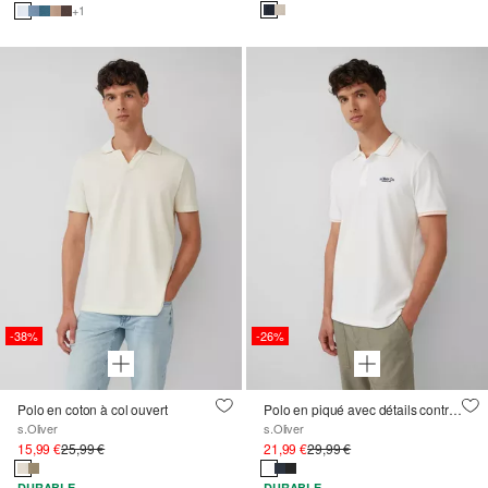
+1
-38%
-26%
Polo en coton à col ouvert
Polo en piqué avec détails contrastés et logo
s.Oliver
s.Oliver
15,99 €
25,99 €
21,99 €
29,99 €
DURABLE
DURABLE