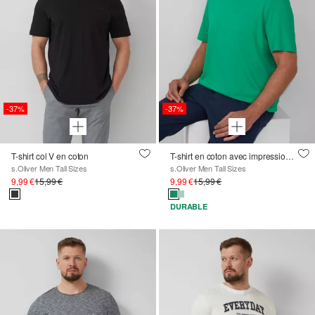
-37%
-37%
T-shirt col V en coton
T-shirt en coton avec impression du logo
s.Oliver Men Tall Sizes
s.Oliver Men Tall Sizes
9,99 €
15,99 €
9,99 €
15,99 €
DURABLE