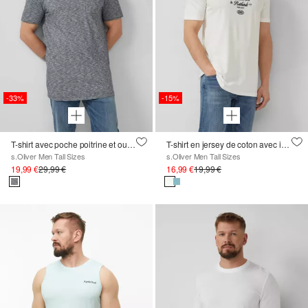
-33%
-15%
T-shirt avec poche poitrine et ourlet roulé
T-shirt en jersey de coton avec impression sur le devant
s.Oliver Men Tall Sizes
s.Oliver Men Tall Sizes
19,99 €
29,99 €
16,99 €
19,99 €