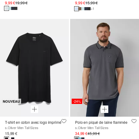
9,99 €
19,99 €
9,99 €
15,99 €
+1
-24%
NOUVEAU
T-shirt en coton avec logo imprimé
Polo en piqué de laine flammée
s.Oliver Men Tall Sizes
s.Oliver Men Tall Sizes
15,99 €
34,99 €
45,99 €