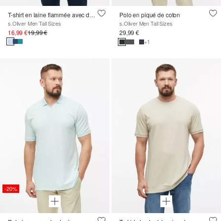
T-shirt en laine flammée avec détail du logo
Polo en piqué de coton
s.Oliver Men Tall Sizes
s.Oliver Men Tall Sizes
16,99 €
19,99 €
29,99 €
+1
-20%