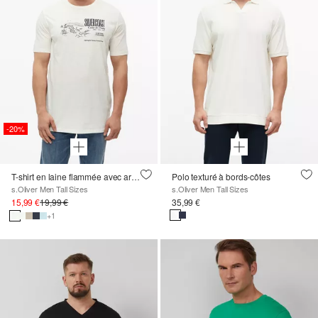
-20%
T-shirt en laine flammée avec artwork
Polo texturé à bords-côtes
s.Oliver Men Tall Sizes
s.Oliver Men Tall Sizes
15,99 €
19,99 €
35,99 €
+1