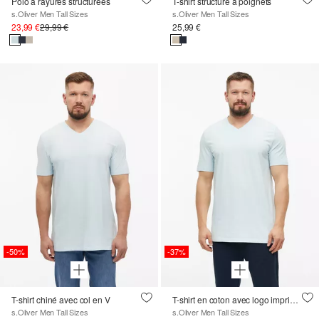
Polo à rayures structurées
T-shirt structuré à poignets
s.Oliver Men Tall Sizes
s.Oliver Men Tall Sizes
23,99 €
29,99 €
25,99 €
-50%
-37%
T-shirt chiné avec col en V
T-shirt en coton avec logo imprimé et col en V
s.Oliver Men Tall Sizes
s.Oliver Men Tall Sizes