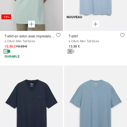
-15%
NOUVEAU
T-shirt en coton avec impression du logo
T-shirt
s.Oliver Men Tall Sizes
s.Oliver Men Tall Sizes
16,99 €
19,99 €
15,99 €
DURABLE