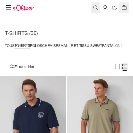
T-SHIRTS
(36)
T-SHIRTS
TOUS
POLOS
CHEMISES
MAILLE ET TISSU SWEAT
PANTALONS
Filtrer et trier