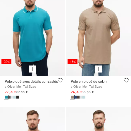
-22%
-16%
Polo piqué avec détails contrastés
Polo en piqué de coton
s.Oliver Men Tall Sizes
s.Oliver Men Tall Sizes
27,99 €
35,99 €
24,99 €
29,99 €