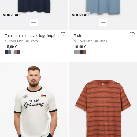
NOUVEAU
NOUVEAU
T-shirt en coton avec logo imprimé et col en V
T-shirt
s.Oliver Men Tall Sizes
s.Oliver Men Tall Sizes
15,99 €
19,99 €
+1