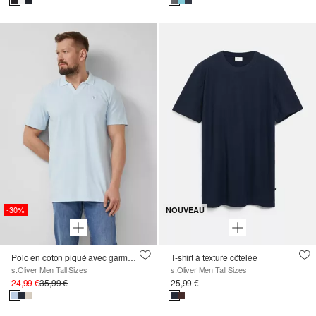
-30%
NOUVEAU
Polo en coton piqué avec garment dye
T-shirt à texture côtelée
s.Oliver Men Tall Sizes
s.Oliver Men Tall Sizes
24,99 €
35,99 €
25,99 €