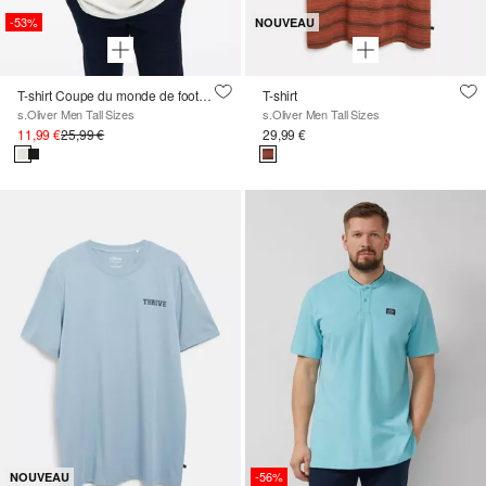
-53%
NOUVEAU
T-shirt Coupe du monde de football
T-shirt
s.Oliver Men Tall Sizes
s.Oliver Men Tall Sizes
11,99 €
25,99 €
29,99 €
-56%
NOUVEAU