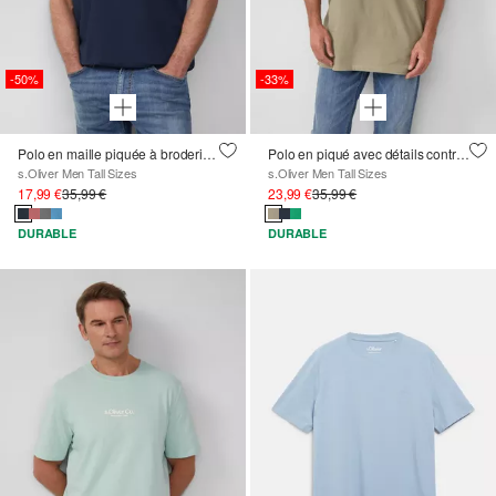
-50%
-33%
Polo en maille piquée à broderie et motif Ford®
Polo en piqué avec détails contrastés et logo
s.Oliver Men Tall Sizes
s.Oliver Men Tall Sizes
17,99 €
35,99 €
23,99 €
35,99 €
DURABLE
DURABLE