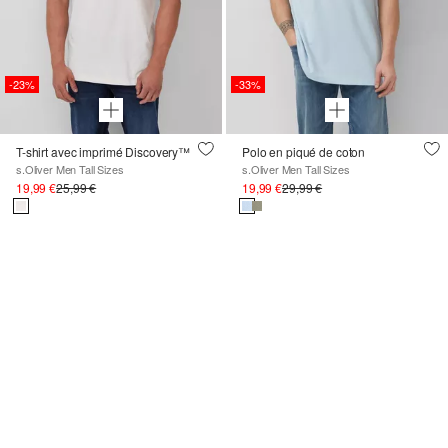
-23%
-33%
T-shirt avec imprimé Discovery™
Polo en piqué de coton
s.Oliver Men Tall Sizes
s.Oliver Men Tall Sizes
19,99 €
25,99 €
19,99 €
29,99 €