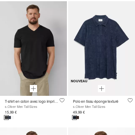
NOUVEAU
T-shirt en coton avec logo imprimé et col en V
Polo en tissu éponge texturé
s.Oliver Men Tall Sizes
s.Oliver Men Tall Sizes
15,99 €
49,99 €