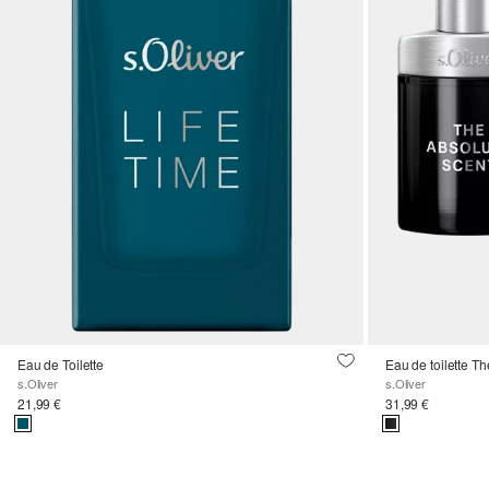
Eau de Toilette
Eau de toilette T
s.Oliver
s.Oliver
21,99 €
31,99 €