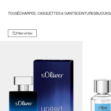
TOUS
ÉCHARPES, CASQUETTES & GANTS
CEINTURES
BIJOUX
S
Filtrer et trier