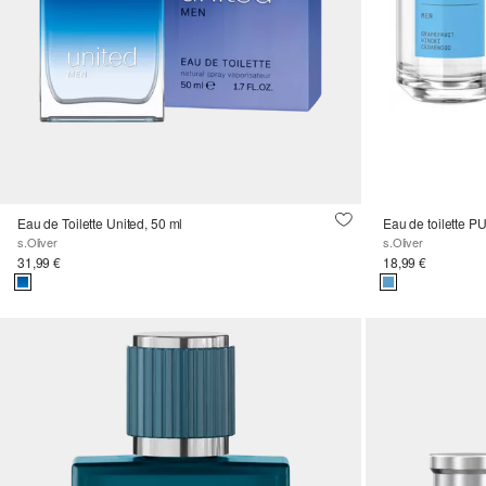
Eau de Toilette United, 50 ml
Eau de toilette 
s.Oliver
s.Oliver
31,99 €
18,99 €