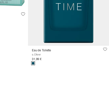
Eau de Toilette
s.Oliver
31,99 €