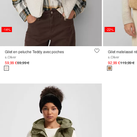
-14%
-22%
Gilet en peluche Teddy avec poches
Gilet matelassé ré
s.Oliver
s.Oliver
59,99 €
69,99 €
92,99 €
119,99 €