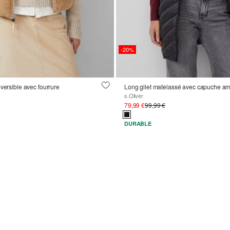
-20%
versible avec fourrure
Long gilet matelassé avec capuche am
s.Oliver
79,99 €
99,99 €
DURABLE