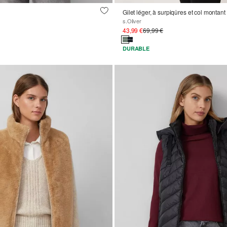
Gilet léger, à surpiqûres et col montant
s.Oliver
43,99 €
69,99 €
DURABLE