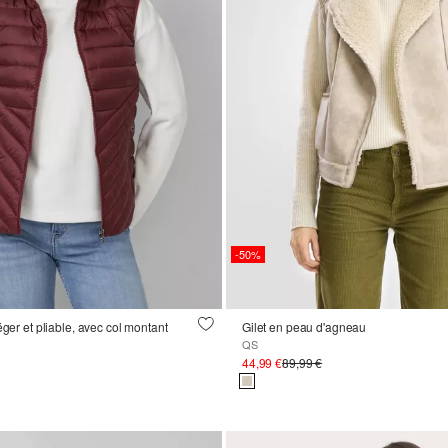
-50%
éger et pliable, avec col montant
Gilet en peau d'agneau
QS
44,99 €
89,99 €