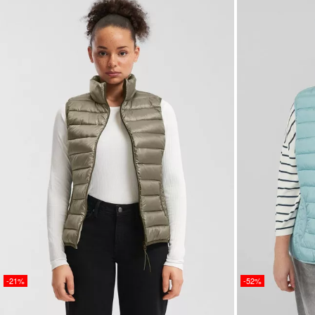
-21%
-52%