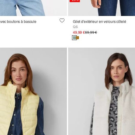
avec boutons à bascule
Gilet d'extérieur en velours côtelé
QS
49,99 €
69,99 €