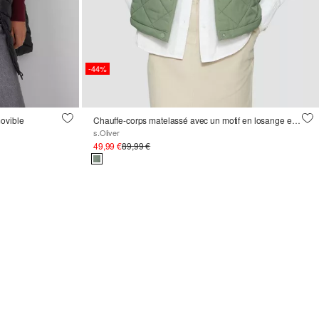
-44%
ovible
Chauffe-corps matelassé avec un motif en losange et un col montant
s.Oliver
49,99 €
89,99 €