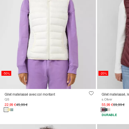
-50%
-20%
Gilet matelassé avec col montant
Gilet matelassé, l
QS
s.Oliver
22,99 €
45,99 €
55,99 €
69,99 €
DURABLE