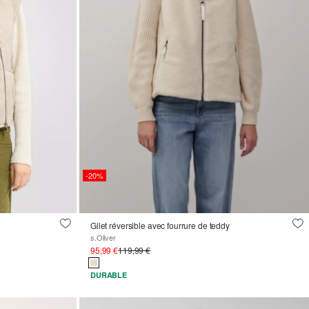
-20%
Gilet réversible avec fourrure de teddy
s.Oliver
95,99 €
119,99 €
DURABLE