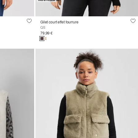
Gilet court effet fourrure
QS
79,99 €