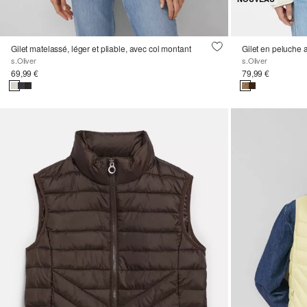
Gilet matelassé, léger et pliable, avec col montant
Gilet en peluche 
s.Oliver
s.Oliver
69,99 €
79,99 €