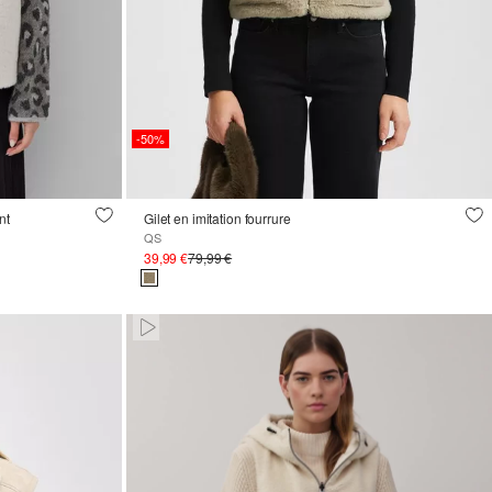
-50%
nt
Gilet en imitation fourrure
QS
39,99 €
79,99 €
Paused • Muted