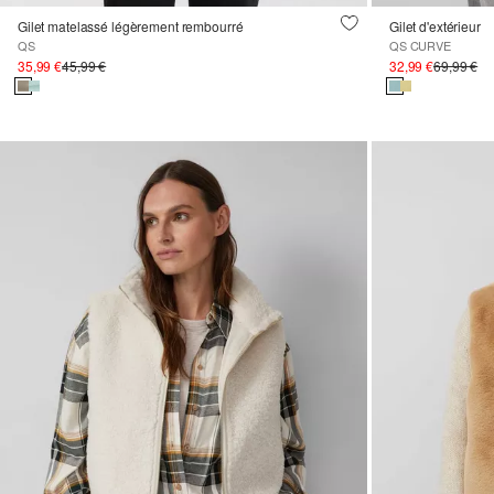
Gilet matelassé légèrement rembourré
Gilet d'extérieur
QS
QS CURVE
35,99 €
45,99 €
32,99 €
69,99 €