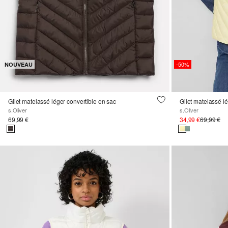
-50%
NOUVEAU
Gilet matelassé léger convertible en sac
s.Oliver
s.Oliver
69,99 €
34,99 €
69,99 €