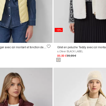
-13%
Gilet matelassé léger avec col montant et fonction de rangement
Gilet en peluche Teddy avec col monta
s.Oliver BLACK LABEL
86,99 €
99,99 €