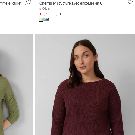
T-shirt en jersey avec structure en fil flammé et ourlet arrondi
Chemisier structuré avec encolure en U
s.Oliver
19,99 €
39,99 €