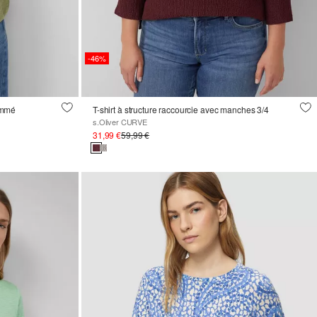
-46%
lammé
T-shirt à structure raccourcie avec manches 3/4
s.Oliver CURVE
31,99 €
59,99 €