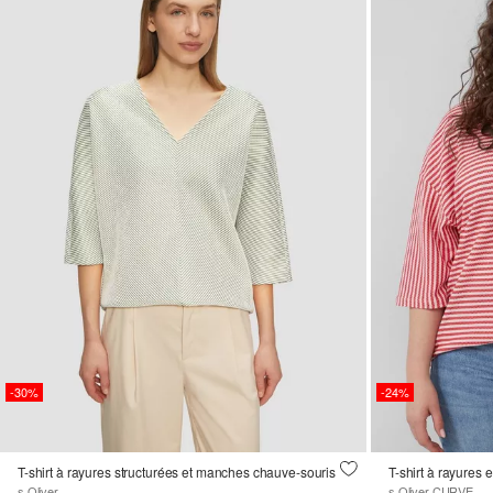
-30%
-24%
T-shirt à rayures structurées et manches chauve-souris
T-shirt à rayures
s.Oliver
s.Oliver CURVE