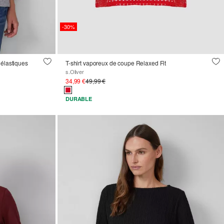
-30%
 élastiques
T-shirt vaporeux de coupe Relaxed Fit
s.Oliver
34,99 €
49,99 €
DURABLE