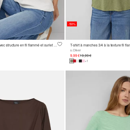
-50%
T-shirt en jersey avec structure en fil flammé et ourlet arrondi
T-shirt à manches 3/4 à la texture fil f
s.Oliver
9,99 €
19,99 €
+1