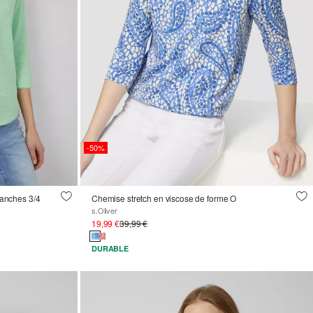
-50%
 manches 3/4
Chemise stretch en viscose de forme O
s.Oliver
19,99 €
39,99 €
DURABLE