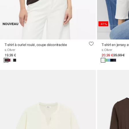
-41%
NOUVEAU
T-shirt à ourlet roulé, coupe décontractée
s.Oliver
s.Oliver
19,99 €
20,99 €
35,99 €