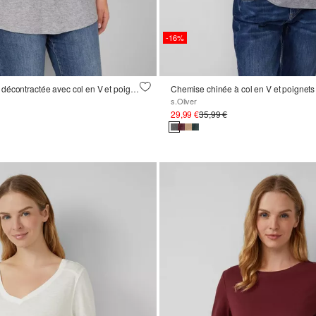
-16%
Chemise à coupe décontractée avec col en V et poignets élastiques
Chemise chinée à col en V et poignets
s.Oliver
29,99 €
35,99 €