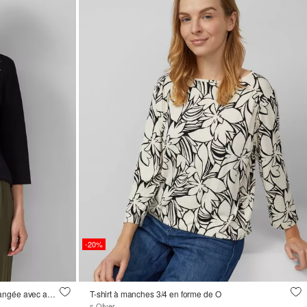
-20%
Chemise décontractée en viscose mélangée avec applications de paillettes
T-shirt à manches 3/4 en forme de O
s.Oliver