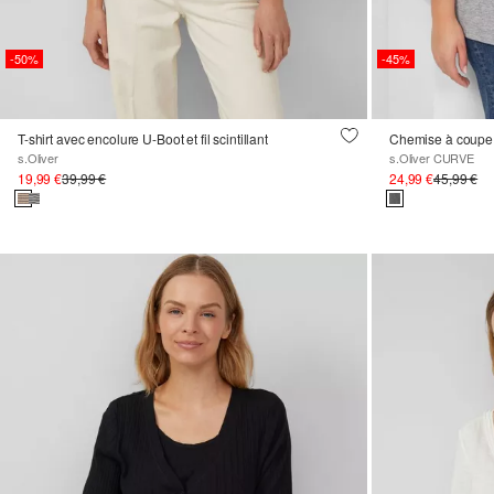
-50%
-45%
T-shirt avec encolure U-Boot et fil scintillant
s.Oliver
s.Oliver CURVE
19,99 €
39,99 €
24,99 €
45,99 €