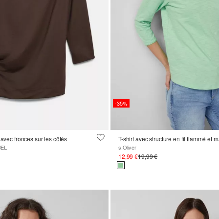
-35%
 avec fronces sur les côtés
T-shirt avec structure en fil flammé et
BEL
s.Oliver
12,99 €
19,99 €