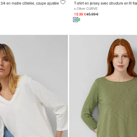
 3/4 en maille côtelée, coupe ajustée
s.Oliver CURVE
19,99 €
45,99 €