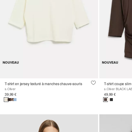
NOUVEAU
NOUVEAU
T-shirt en jersey texturé à manches chauve-souris
T-shirt coupe slim
s.Oliver
s.Oliver BLACK LA
39,99 €
49,99 €