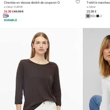
Chemise en viscose stretch de coupe en O
T-shirt à manches
s.Oliver CURVE
s.Oliver
34,99 €
49,99 €
25,99 €
+2
DURABLE